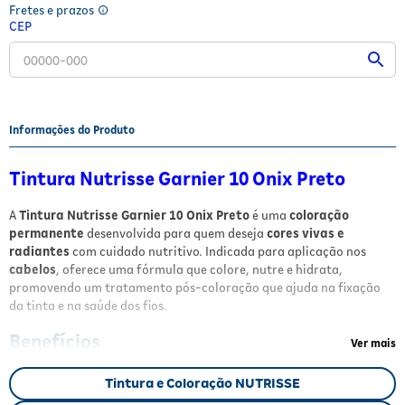
Fretes e prazos
Fitoterápicos e Homeopáticos
CEP
Parar de fumar
Informações do Produto
Tintura Nutrisse Garnier 10 Onix Preto
A
Tintura Nutrisse Garnier 10 Onix Preto
é uma
coloração
permanente
desenvolvida para quem deseja
cores vivas e
radiantes
com cuidado nutritivo. Indicada para aplicação nos
cabelos
, oferece uma fórmula que colore, nutre e hidrata,
promovendo um tratamento pós-coloração que ajuda na fixação
da tinta e na saúde dos fios.
Benefícios
Ver mais
Cores vivas e radiantes
por mais tempo
Tintura e Coloração NUTRISSE
Cabelos nutridos, macios e brilhantes