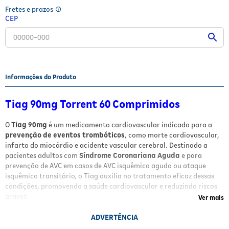
Fretes e prazos
Fitoterápicos e Homeopáticos
CEP
Parar de fumar
Informações do Produto
Tiag 90mg Torrent 60 Comprimidos
O
Tiag 90mg
é um medicamento cardiovascular indicado para a
prevenção de eventos trombóticos
, como morte cardiovascular,
infarto do miocárdio e acidente vascular cerebral. Destinado a
pacientes adultos com
Síndrome Coronariana Aguda
e para
prevenção de AVC em casos de AVC isquêmico agudo ou ataque
isquêmico transitório, o Tiag auxilia no tratamento eficaz dessas
condições, promovendo a saúde cardiovascular e reduzindo riscos
graves.
Ver mais
Benefícios
ADVERTÊNCIA