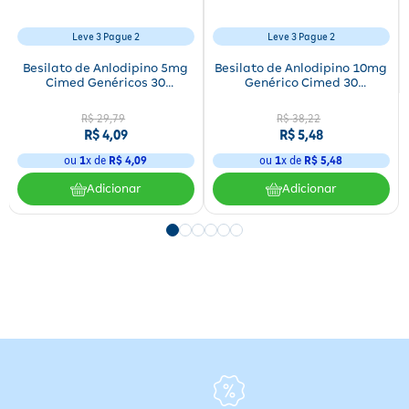
Leve 3 Pague 2
Leve 3 Pague 2
Besilato de Anlodipino 5mg
Besilato de Anlodipino 10mg
Cimed Genéricos 30
Genérico Cimed 30
Comprimidos
Comprimidos
R$
29
,
79
R$
38
,
22
R$
4
,
09
R$
5
,
48
ou
1
x de
R$
4
,
09
ou
1
x de
R$
5
,
48
Adicionar
Adicionar