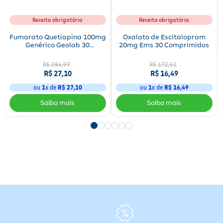
Receita obrigatória
Receita obrigatória
Fumarato Quetiapina 100mg
Oxalato de Escitalopram
Genérico Geolab 30
20mg Ems 30 Comprimidos
Comprimidos
R$
284
,
97
R$
172
,
51
R$
27
,
10
R$
16
,
49
ou
1
x de
R$
27
,
10
ou
1
x de
R$
16
,
49