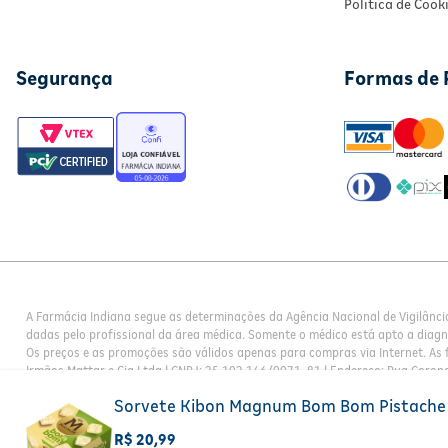
Política de Cook
Segurança
Formas de
A Farmácia Indiana segue as determinações da Agência Nacional de Vigilânci
dadas pelo profissional da área médica. Somente o médico está apto a diag
Os preços e as promoções são válidos apenas para compras via Internet. As f
Irmãos Mattar e Cia Ltda | CNPJ: 25.102.146/0071-81 | Endereço: Rua Corone
Sorvete Kibon Magnum Bom Bom Pistache
R$
20
,
99