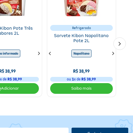
Kibon Pote Três
Refrigerado
orear para que a textura cremosa e o sabor do chocolate sejam
abores 2L
Sorvete Kibon Napolitano
Pote 2L
s de
o informado
Não informado
Napolitano
Napolitano
Não inform
N
R$
38
,
99
R$
38
,
99
1
x de
R$
38
,
99
ou
1
x de
R$
38
,
99
Adicionar
m
nte
 é
embalagem antes do consumo. Após aberto, consumir rapidamente