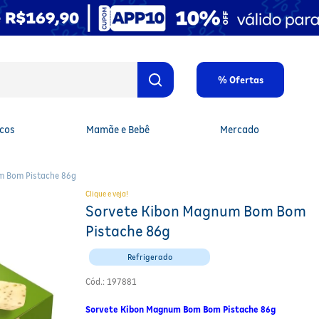
% Ofertas
cos
Mamãe e Bebê
Mercado
m Bom Pistache 86g
Clique e veja!
Sorvete Kibon Magnum Bom Bom
Pistache 86g
Refrigerado
Cód.
:
197881
Sorvete Kibon Magnum Bom Bom Pistache 86g