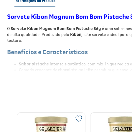
Informações do Produto
Sorvete Kibon Magnum Bom Bom Pistache 
O
Sorvete Kibon Magnum Bom Bom Pistache 86g
é uma sobremes
de alta qualidade. Produzido pela
Kibon
, este sorvete é ideal par
textura.
Benefícios e Características
Sabor pistache
intenso e autêntico, com mix-in que realça a
Camada crocante de
chocolate ao leite
premium que envolve
Produto congelado, ideal para consumo em dias quentes ou 
Embalagem prática em barra de
86g
, fácil de consumir a q
Fabricado pela
Unilever
, garantindo qualidade e segurança 
Origem nacional, com ingredientes selecionados para melhor
Informações Nutricionais
Porção: 86g
Valor energético: contém calorias provenientes do leite, açúcar e 
Principais macronutrientes: proteínas do leite, carboidratos do aç