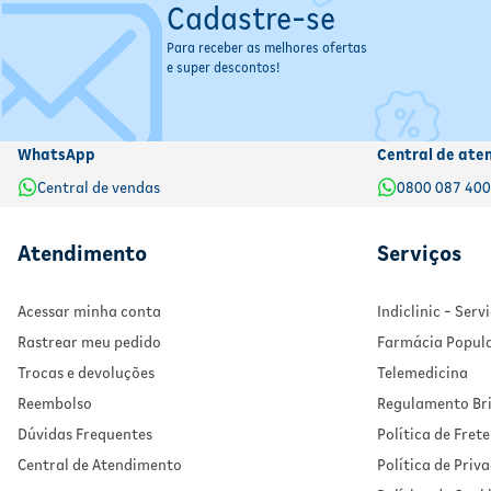
Cadastre-se
para melhor sabor e evitar alterações. A embalagem é adequada pa
Para receber as melhores ofertas
e super descontos!
WhatsApp
Central de ate
Central de vendas
0800 087 40
Atendimento
Serviços
Acessar minha conta
Indiclinic - Ser
Rastrear meu pedido
Farmácia Popul
Trocas e devoluções
Telemedicina
Reembolso
Regulamento Bri
Dúvidas Frequentes
Política de Frete
Central de Atendimento
Política de Priv