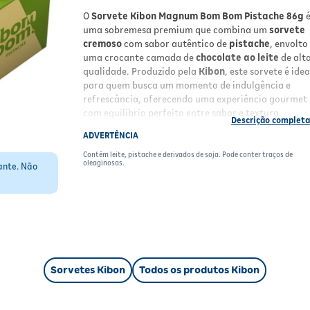
O
Sorvete Kibon Magnum Bom Bom Pistache 86g
uma sobremesa premium que combina um
sorvete
cremoso
com sabor autêntico de
pistache
, envolto
uma crocante camada de
chocolate ao leite
de alt
qualidade. Produzido pela
Kibon
, este sorvete é idea
para quem busca um momento de indulgência e
refrescância, oferecendo uma experiência gourmet
com equilíbrio perfeito entre sabor e textura.
ADVERTÊNCIA
Benefícios e Características
Contém leite, pistache e derivados de soja. Pode conter traços de
Sabor pistache
intenso e autêntico, com mix
oleaginosas.
ante. Não
que realça a textura;
Camada crocante de
chocolate ao leite
premium que envolve o sorvete;
Produto congelado, ideal para consumo em d
quentes ou como sobremesa sofisticada;
Embalagem prática em barra de
86g
, fácil de
consumir a qualquer momento;
Sorvetes Kibon
Todos os produtos Kibon
Fabricado pela
Unilever
, garantindo qualida
segurança alimentar;
Origem nacional, com ingredientes seleciona