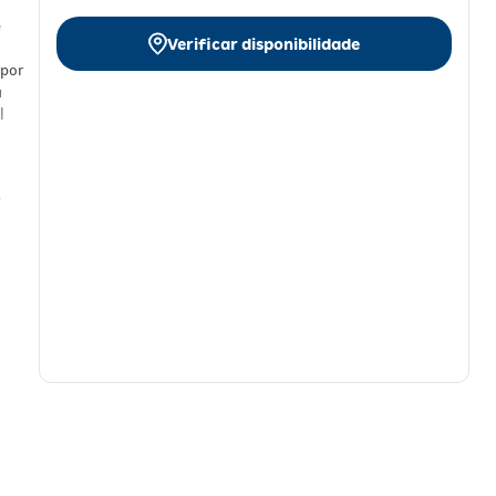
é
Verificar disponibilidade
 por
a
l
-in
ias
de e
dos