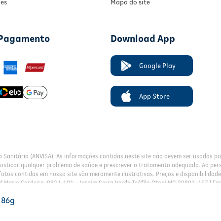
ies
Mapa do site
 Pagamento
Download App
Google Play
App Store
a Sanitária (ANVISA). As informações contidas neste site não devem ser usadas 
nosticar qualquer problema de saúde e prescrever o tratamento adequado. Ao pers
otos contidas em nosso site são meramente ilustrativas. Preços e disponibilidade 
l Mario Cordeiro, 982 LJ 01 , Jardim Serra Verde Teófilo Otoni MG 39801-457 | Fa
 86g