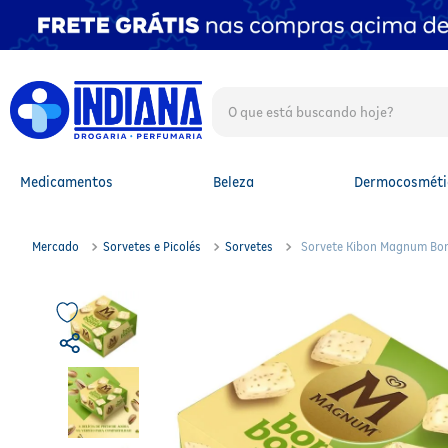
O que está buscando hoje?
TERMOS MAIS BUSCADOS
1
º
fralda
2
º
mounjaro
Medicamentos
Beleza
Dermocosméti
3
º
protetor solar facial
4
º
lenço umedecido
5
º
fralda xg
Mercado
Sorvetes e Picolés
Sorvetes
Sorvete Kibon Magnum Bo
6
º
shampoo
7
º
whey
8
º
protetor solar
9
º
whey protein
10
º
fralda g