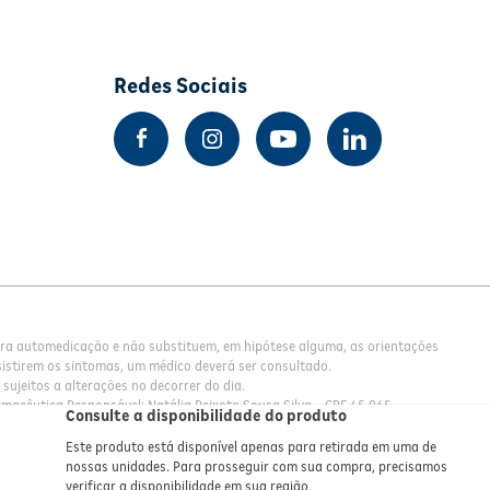
Redes Sociais
para automedicação e não substituem, em hipótese alguma, as orientações
istirem os sintomas, um médico deverá ser consultado.
sujeitos a alterações no decorrer do dia.
rmacêutica Responsável: Natália Peixoto Sousa Silva - CRF 45.965
Consulte a disponibilidade do produto
Este produto está disponível apenas para retirada em uma de
nossas unidades. Para prosseguir com sua compra, precisamos
verificar a disponibilidade em sua região.