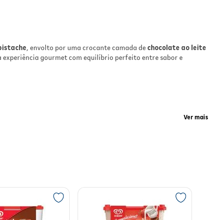
pistache
, envolto por uma crocante camada de
chocolate ao leite
 experiência gourmet com equilíbrio perfeito entre sabor e
e
Ver mais
ura
er
ra
eal