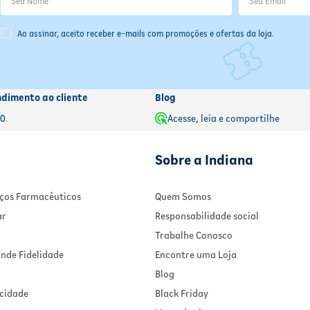
conforme as normas locais de reciclagem.
ra conservação e deve ser descartada conforme as normas locais de re
Ao assinar, aceito receber e-mails com promoções e ofertas da loja.
ndimento ao cliente
Blog
00
Acesse, leia e compartilhe
Sobre a Indiana
viços Farmacêuticos
Quem Somos
ar
Responsabilidade social
Trabalhe Conosco
nde Fidelidade
Encontre uma Loja
Blog
acidade
Black Friday