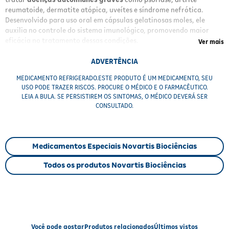
reumatoide, dermatite atópica, uveítes e síndrome nefrótica.
Desenvolvido para uso oral em cápsulas gelatinosas moles, ele
auxilia no controle do sistema imunológico, promovendo maior
eficácia no tratamento dessas condições.
Ver mais
Benefícios
ADVERTÊNCIA
MEDICAMENTO REFRIGERADO.ESTE PRODUTO É UM MEDICAMENTO, SEU
Prevenção da rejeição
em transplantes de órgãos.
USO PODE TRAZER RISCOS. PROCURE O MÉDICO E O FARMACÊUTICO.
Controle de doenças autoimunes
como psoríase e artrite
LEIA A BULA. SE PERSISTIREM OS SINTOMAS, O MÉDICO DEVERÁ SER
reumatoide.
CONSULTADO.
Administração oral
prática e eficaz.
Fórmula estável
em cápsulas gelatinosas moles.
Uso sob orientação médica
para segurança e eficácia.
Medicamentos Especiais Novartis Biociências
Resultados
Todos os produtos Novartis Biociências
Com o uso regular do
Sandimmun Neoral 50mg
, espera-se a
redução da resposta imunológica exagerada
, minimizando o
risco de rejeição em transplantes e controlando os sintomas das
doenças autoimunes, proporcionando melhor qualidade de vida ao
paciente.
Você pode gostar
Produtos relacionados
Últimos vistos