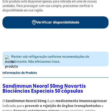
Este produto está disponível apenas para retirada em uma de nossas
Fitoterápicos e Homeopáticos
unidades. Para prosseguir com sua compra, precisamos verificar a
disponibilidade em sua região.
Parar de fumar
Verificar disponibilidade
Manter sob refrigeração conforme recomendações do
fabricante. Não efetuamos troca.
Informações do Produto
Sandimmun Neoral 50mg Novartis
Biociências Especiais 50 cápsulas
O
Sandimmun Neoral 50mg
é um
medicamento imunossupressor
indicado para
prevenir a rejeição de órgãos transplantados
e
tratar
doenças autoimunes graves
como psoríase, artrite