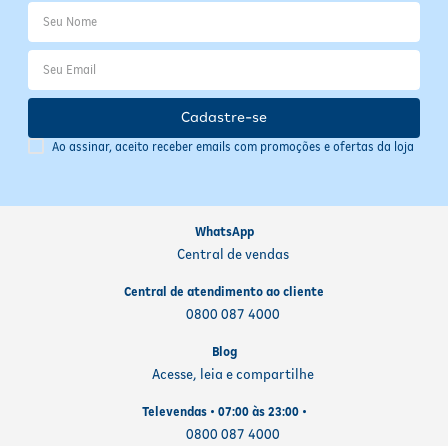
Conservação e Armazenamento
Conserve o sachê em local seco e fresco. Após aberto, mantenha
refrigerado e utilize em até 48 horas. Evite deixar o alimento úmido
exposto por muito tempo no comedouro para prevenir
fermentação. Sempre ofereça água fresca e limpa ao seu cão. A
Cadastre-se
embalagem é prática e deve ser descartada conforme as normas
locais de reciclagem.
Ao assinar, aceito receber emails com promoções e ofertas da loja
WhatsApp
Central de vendas
Central de atendimento ao cliente
0800 087 4000
Blog
Acesse, leia e compartilhe
Televendas • 07:00 às 23:00 •
0800 087 4000