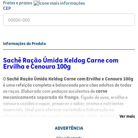
Fretes e prazos
Fitoterápicos e Homeopáticos
CEP
Parar de fumar
Informações do Produto
Sachê Ração Úmida Keldog Carne com
Ervilha e Cenoura 100g
O
Sachê Ração Úmida Keldog Carne com Ervilha e Cenoura 100g
é uma refeição completa e balanceada para cães adultos de todas
as raças. Elaborado com pedaços suculentos de
carne
mecanicamente separada de frango
, fígado de aves, ervilha e
cenoura cozidos a vapor, preserva o sabor, aroma e nutrientes
essenciais. Ideal para oferecer variedade e hidratação na
alimentação diária do seu pet, garantindo saúde, energia e
Ver mais
satisfação.
ADVERTÊNCIA
Benefícios e Características