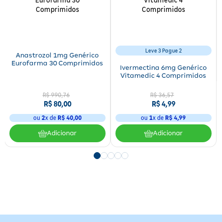
Leve 3 Pague 2
Anastrozol 1mg Genérico
Eurofarma 30 Comprimidos
Ivermectina 6mg Genérico
Vitamedic 4 Comprimidos
R$
990
,
76
R$
36
,
57
R$
80
,
00
R$
4
,
99
ou
2
x de
R$
40
,
00
ou
1
x de
R$
4
,
99
Adicionar
Adicionar