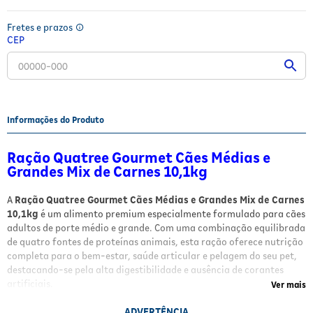
Fitoterápicos e Homeopáticos
Fretes e prazos
CEP
Parar de fumar
Informações do Produto
Ração Quatree Gourmet Cães Médias e
Grandes Mix de Carnes 10,1kg
A
Ração Quatree Gourmet Cães Médias e Grandes Mix de Carnes
10,1kg
é um alimento premium especialmente formulado para cães
adultos de porte médio e grande. Com uma combinação equilibrada
de quatro fontes de proteínas animais, esta ração oferece nutrição
completa para o bem-estar, saúde articular e pelagem do seu pet,
destacando-se pela alta digestibilidade e ausência de corantes
artificiais.
Ver mais
Benefícios e Características
ADVERTÊNCIA