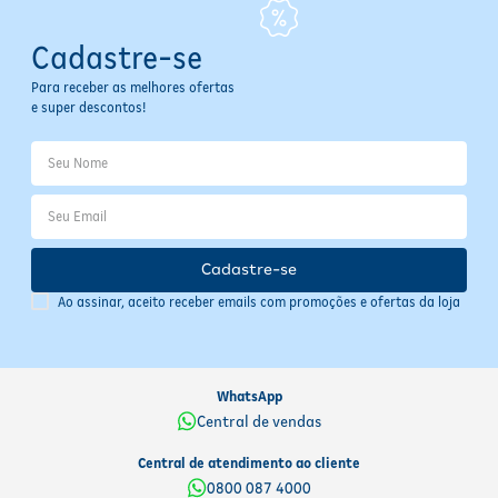
Conservação e Armazenamento
Cadastre-se
Armazene a ração em local seco, fresco e longe da umidade e calor
Para receber as melhores ofertas
excessivo. Mantenha a embalagem bem fechada para preservar a
e super descontos!
qualidade e frescor do alimento. Após aberto, utilize
preferencialmente em até 30 dias. Embalagem reciclável; descarte
conforme normas locais de reciclagem.
Cadastre-se
Ao assinar, aceito receber emails com promoções e ofertas da loja
WhatsApp
Central de vendas
Central de atendimento ao cliente
0800 087 4000