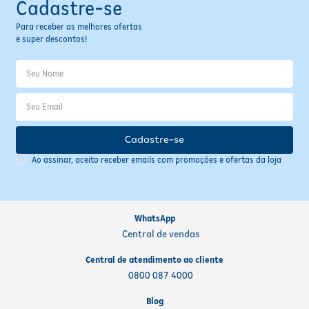
Cadastre-se
Fitoterápicos e Homeopáticos
Para receber as melhores ofertas
e super descontos!
Parar de fumar
Cadastre-se
Ao assinar, aceito receber emails com promoções e ofertas da loja
WhatsApp
Central de vendas
Central de atendimento ao cliente
0800 087 4000
Blog