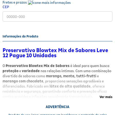
Fretes e prazos
Fitoterápicos e Homeopáticos
CEP
Parar de fumar
Informações do Produto
Preservativo Blowtex Mix de Sabores Leve
12 Pague 10 Unidades
O
Preservativo Blowtex Mix de Sabores
é ideal para quem busca
proteção
e
variedade
nas relações íntimas. Com uma combinação
divertida de sabores como
morango, menta, tutti-frutti
e
morango com chocolate
, proporciona sensações agradáveis e
diferenciadas. Fabricado em
látex de alta qualidade
, oferece
resistência e segurança, garantindo conforto e prevenção eficaz
contra gravidez e infecções sexualmente transmissíveis.
Ver mais
Benefícios
ADVERTÊNCIA