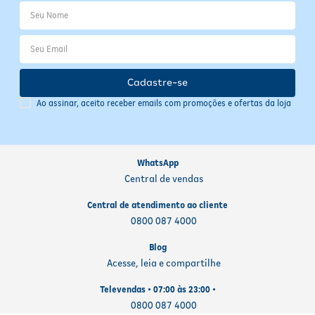
manter a integridade do produto
Verifique a validade impressa na embalagem antes do uso
Produto 100% testado eletronicamente para garantir
segurança
Cadastre-se
Ao assinar, aceito receber emails com promoções e ofertas da loja
WhatsApp
Central de vendas
Central de atendimento ao cliente
0800 087 4000
Blog
Acesse, leia e compartilhe
Televendas • 07:00 às 23:00 •
0800 087 4000