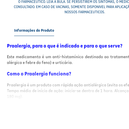
O FARMACÊUTICO. LEIA A BULA. SE PERSISTIREM OS SINTOMAS, O MÉDI
CONSULTADO. EM CASO DE VACINAS, SOMENTE DISPONIVEL PARA APLICAÇ
NOSSOS FARMACEUTICOS.
Informações do Produto
Praalergia, para o que é indicado e para o que serve?
Este medicamento é um anti-histamínico destinado ao tratamento d
alérgica e febre do feno) e urticária.
Como o Praalergia funciona?
Praalergia é um produto com rápida ação antialérgica (evita os efe
Tempo médio de início de ação: inicia-se dentro de 1 hora. Alcanç
180 mg).
Quais as contraindicações do Praalergia?
Cloridrato de Fexofenadina é contraindicado para uso em paciente
Exclusivo comprimido: Este medicamento é contraindicado para me