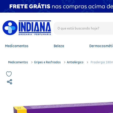
O que está buscando hoje?
TERMOS MAIS BUSCADOS
1
º
fralda
2
º
mounjaro
Medicamentos
Beleza
Dermocosméti
3
º
lenço umedecido
4
º
fralda xg
5
º
protetor solar facial
Medicamentos
Gripes e Resfriados
Antialérgico
Praalergia 180
6
º
shampoo
7
º
whey
8
º
protetor solar
9
º
óleo capilar
10
º
fralda g