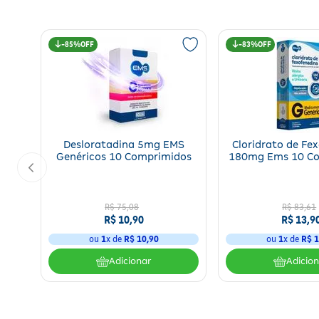
Exclusivo Suspensão oral: Este medicamento é contraindicado para 
idade que apresentam alergias de pele recomenda-se consultar o s
85%
83%
Desloratadina 5mg EMS
Cloridrato de Fe
Genéricos 10 Comprimidos
180mg Ems 10 C
R$
75
,
08
R$
83
,
61
R$
10
,
90
R$
13
,
9
ou
1
x de
R$
10
,
90
ou
1
x de
R$
1
Adicionar
Adicio