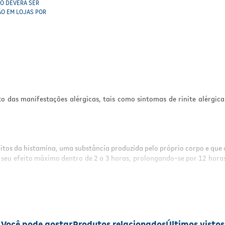
CO DEVERÁ SER
ÃO EM LOJAS POR
as manifestações alérgicas, tais como sintomas de rinite alérgica (i
itos da histamina, uma substância produzida pelo próprio corpo e que 
a seu efeito máximo dentro de 2 a 3 horas, prolongando-se por 12 hor
s com hipersensibilidade aos componentes da fórmula.
nores de 12 anos.
Você pode gostar
Produtos relacionados
Últimos vistos