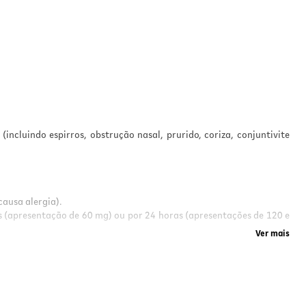
ncluindo espirros, obstrução nasal, prurido, coriza, conjuntivite
causa alergia).
as (apresentação de 60 mg) ou por 24 horas (apresentações de 120 e
Ver mais