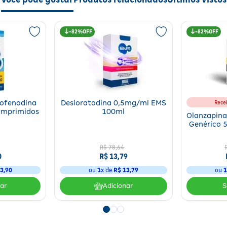
menores de 2 anos para rinite alérgica sazonal e menores de 6 meses 
eu médico, caso os sintomas persistam.
82%
82%
xofenadina
Desloratadina 0,5mg/ml EMS
Rece
omprimidos
100ml
Olanzapina
Genérico 5
Aché 3
R$
78
,
64
0
R$
13
,
79
3
,
90
ou
1
x de
R$
13
,
79
ou
nar
Adicionar