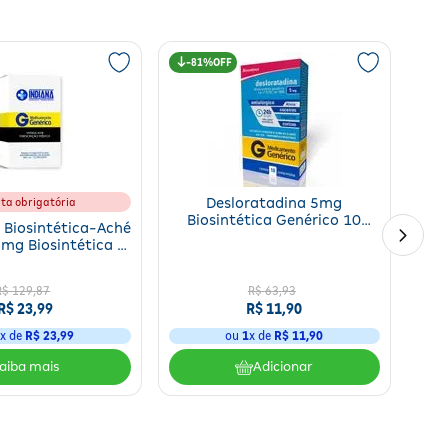
para urticária idiopática crônica. Em crianças abaixo de 6 anos de
81%
ita obrigatória
Desloratadina 5mg
Biosintética Genérico 10
 Biosintética-Aché
Comprimidos
mg Biosintética -
0 Comprimidos
R$
129
,
87
R$
63
,
93
R$
23
,
99
R$
11
,
90
1
x de
R$
23
,
99
ou
1
x de
R$
11
,
90
Adicionar