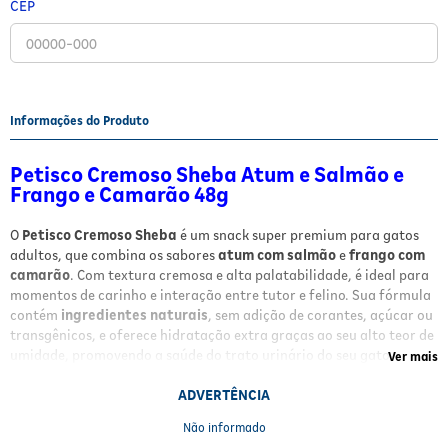
CEP
Fitoterápicos e Homeopáticos
Parar de fumar
Informações do Produto
Petisco Cremoso Sheba Atum e Salmão e
Frango e Camarão 48g
O
Petisco Cremoso Sheba
é um snack super premium para gatos
adultos, que combina os sabores
atum com salmão
e
frango com
camarão
. Com textura cremosa e alta palatabilidade, é ideal para
momentos de carinho e interação entre tutor e felino. Sua fórmula
contém
ingredientes naturais
, sem adição de corantes, açúcar ou
transgênicos, e oferece hidratação extra graças ao seu alto teor de
umidade, promovendo a saúde do trato urinário do seu gato.
Ver mais
Benefícios e Características
ADVERTÊNCIA
Não informado
Snack cremoso e altamente palatável para gatos adultos