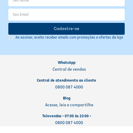
Conservação e Armazenamento
Armazene em temperatura ambiente, em local fresco e seco, longe
da luz solar direta. Verifique o prazo de validade na embalagem
Cadastre-se
antes do uso. Após aberto, ofereça o conteúdo imediatamente para
garantir frescor e qualidade. Descarte a embalagem conforme as
Ao assinar, aceito receber emails com promoções e ofertas da loja
normas locais de reciclagem.
WhatsApp
Central de vendas
Central de atendimento ao cliente
0800 087 4000
Blog
Acesse, leia e compartilhe
Televendas • 07:00 às 23:00 •
0800 087 4000