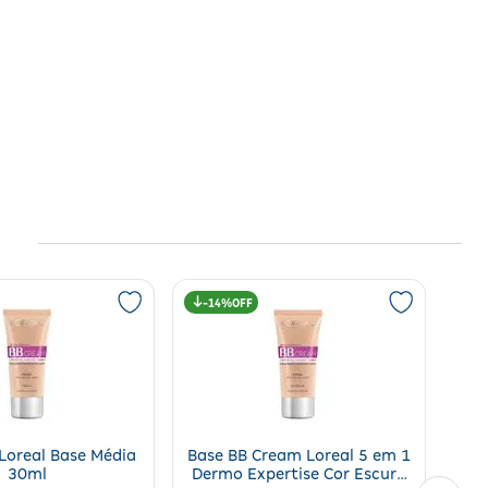
s.
de
14%
Loreal Base Média
Base BB Cream Loreal 5 em 1
30ml
Dermo Expertise Cor Escura