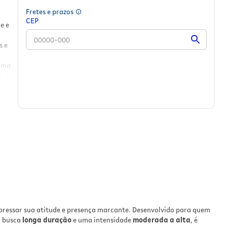
Fretes e prazos
CEP
e e
s e
uma
rsas
r
quem
e
pressar sua atitude e presença marcante. Desenvolvido para quem
s
,
m busca
longa duração
e uma intensidade
moderada a alta
, é