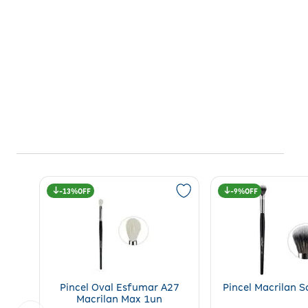
Tipo de Produto: Perfume
Área de Aplicação: Corpo
Indicação de Uso: Fragrância
Concentração: Eau de Parfum (EDP)
Família Olfativa: Fougère, Oriental
Notas de Topo: Raspas de Limão e Ruibarbo
Notas de Coração: Sálvia e Lavanda
Notas de Fundo: Patchouli da Indonésia, Vetiver do Haiti e Âmbar
Intensidade: Moderada a Alta
Tempo de Fixação: Longa duração
Contraindicações: Hipersensibilidade a qualquer componente da fó
Advertências: Uso externo; manter fora do alcance de crianças; evi
13%
9%
Pincel Oval Esfumar A27
Pincel Macrilan 
Macrilan Max 1un