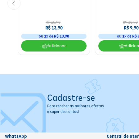
R$
15
,
90
R$
10
,
90
R$
13
,
90
R$
9
,
90
ou
1
x de
R$
13
,
90
ou
1
x de
R$
Adicionar
Adicio
Cadastre-se
Para receber as melhores ofertas
e super descontos!
WhatsApp
Central de ate