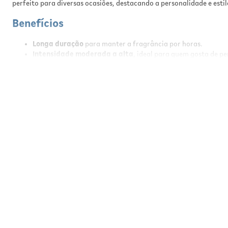
perfeito para diversas ocasiões, destacando a personalidade e estil
Benefícios
Longa duração
para manter a fragrância por horas.
Intensidade moderada a alta
, ideal para quem gosta de p
Aroma amadeirado e vibrante
com notas de limão, lavanda,
100% vegano
e
livre de testes em animais
, alinhado com v
Desenvolvido por
perfumistas internacionais
, garantindo q
Resultados
Com o uso do Here I Am, você sentirá uma fragrância envolvente q
destacando sua presença em qualquer ambiente.
Modo de Usar
Aplique o perfume a cerca de
15 cm da pele
, focando nas áreas ma
a aplicação. Uso externo. Evite contato com os olhos e mantenha fo
Especificações
Volume: 95 ml