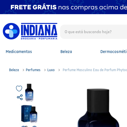
O que está buscando hoje?
TERMOS MAIS BUSCADOS
1
º
fralda
2
º
mounjaro
Medicamentos
Beleza
Dermocosméti
3
º
protetor solar facial
4
º
lenço umedecido
5
º
whey
Beleza
Perfumes
Luxo
Perfume Masculino Eau de Parfum Phyto
6
º
shampoo
7
º
fralda xg
8
º
protetor solar
9
º
fralda g
10
º
óleo capilar