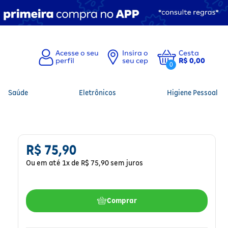
Insira o
Cesta
seu cep
R$ 0,00
0
Saúde
Eletrônicos
Higiene Pessoal
R$
75
,
90
Ou em até
1
x de
R$
75
,
90
sem juros
Comprar