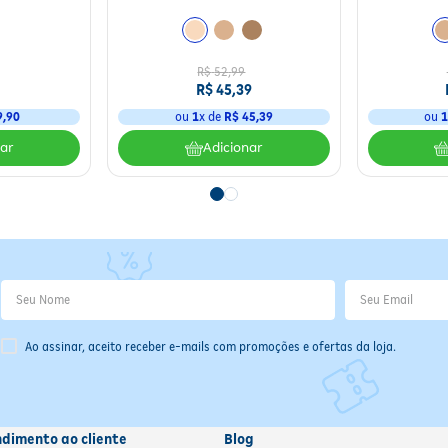
R$
52
,
99
R$
45
,
39
9
,
90
ou
1
x de
R$
45
,
39
ou
nar
Adicionar
Ao assinar, aceito receber e-mails com promoções e ofertas da loja.
ndimento ao cliente
Blog