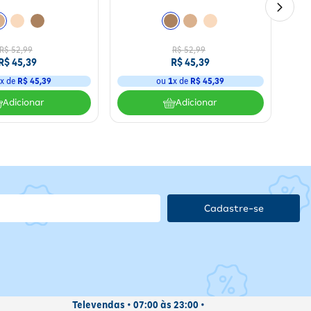
FPS 20 30ml
R$
52
,
99
R$
52
,
99
R$
45
,
39
R$
45
,
39
1
x de
R$
45
,
39
ou
1
x de
R$
45
,
39
Adicionar
Adicionar
Cadastre-se
Televendas • 07:00 às 23:00 •