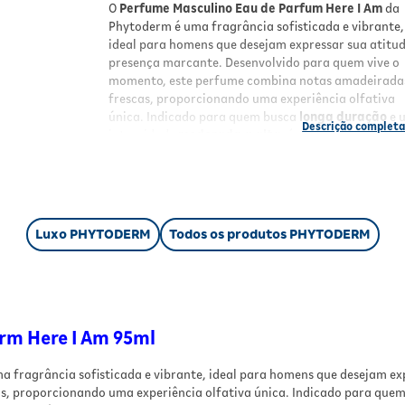
O
Perfume Masculino Eau de Parfum Here I Am
da
Phytoderm é uma fragrância sofisticada e vibrante,
ideal para homens que desejam expressar sua atitud
presença marcante. Desenvolvido para quem vive o
momento, este perfume combina notas amadeirada
frescas, proporcionando uma experiência olfativa
única. Indicado para quem busca
longa duração
e 
intensidade
moderada a alta
, é perfeito para dive
ocasiões, destacando a personalidade e estilo do
usuário.
Benefícios
Luxo PHYTODERM
Todos os produtos PHYTODERM
Longa duração
para manter a fragrância po
horas.
Intensidade moderada a alta
, ideal para 
gosta de perfumes marcantes.
Aroma amadeirado e vibrante
com notas d
limão, lavanda, patchouli e vetiver.
rm Here I Am 95ml
100% vegano
e
livre de testes em animais
,
alinhado com valores éticos.
 fragrância sofisticada e vibrante, ideal para homens que desejam ex
Desenvolvido por
perfumistas internacionai
s, proporcionando uma experiência olfativa única. Indicado para que
garantindo qualidade e sofisticação.