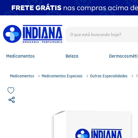
O que está buscando hoje?
TERMOS MAIS BUSCADOS
1
º
fralda
2
º
mounjaro
Medicamentos
Beleza
Dermocosméti
3
º
fralda xg
4
º
lenço umedecido
5
º
protetor solar facial
Medicamentos
Medicamentos Especiais
Outras Especialidades
6
º
shampoo
7
º
whey
8
º
protetor solar
9
º
óleo capilar
10
º
fralda g