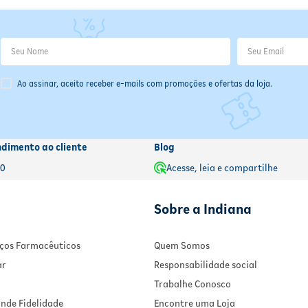
órmula;
lo mínimo de
12 horas
para a próxima dose;
Ao assinar, aceito receber e-mails com promoções e ofertas da loja.
 efeitos adversos;
onsável antes de continuar o tratamento.
ndimento ao cliente
Blog
00
Acesse, leia e compartilhe
Sobre a Indiana
viços Farmacêuticos
Quem Somos
ar
Responsabilidade social
Trabalhe Conosco
nde Fidelidade
Encontre uma Loja