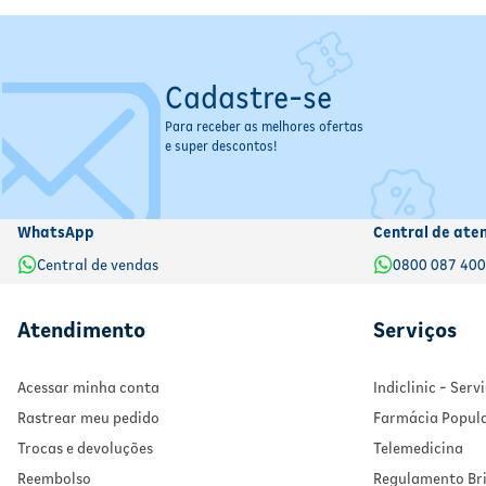
Hipersensibilidade à
hemina
ou a qualquer componente da f
Pacientes
menores de 16 anos
.
Se eu esquecer de tomar o medicamento, o que fazer?
Cadastre-se
Administre a dose assim que lembrar, respeitando o interva
Para receber as melhores ofertas
e super descontos!
Não exceda a dose total de
6 mg/kg em 24 horas
para evitar
Em caso de dúvidas, consulte o farmacêutico ou médico resp
WhatsApp
Central de ate
Central de vendas
0800 087 40
Atendimento
Serviços
Acessar minha conta
Indiclinic - Ser
Rastrear meu pedido
Farmácia Popul
Trocas e devoluções
Telemedicina
Reembolso
Regulamento Bri