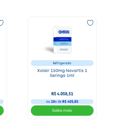
a aguda intermitente. O paciente percebe
alívio da dor abdominal
ores entre as crises
e melhora parcial dos sintomas neurológicos.
ínicos e laboratoriais adequados. A dose não deve exceder 6 mg/kg
Refrigerado
Xolair 150mg Novartis 1
Seringa 1ml
R$
4
.
058
,
51
ou
10
x de
R$
405
,
85