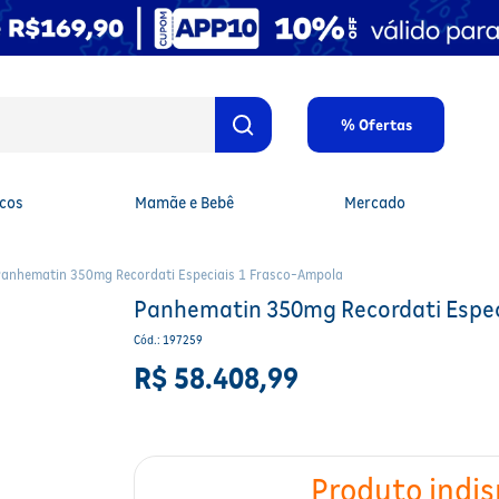
% Ofertas
cos
Mamãe e Bebê
Mercado
Panhematin 350mg Recordati Especiais 1 Frasco-Ampola
Panhematin 350mg Recordati Espec
Cód.
:
197259
R$
58
.
408
,
99