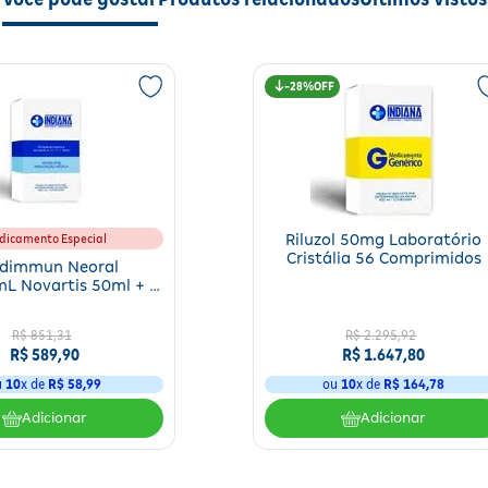
mulo de substâncias químicas que desencadeiam os sintomas da porfiri
es, embora o tratamento não cure a doença. Pode haver
intervalos mai
28%
amente por médicos experientes em ambiente hospitalar com recursos cl
liofilizado deve ser reconstituído imediatamente antes do uso.
dicamento Especial
Riluzol 50mg Laboratório
Cristália 56 Comprimidos
dimmun Neoral
L Novartis 50ml + 2
ingas Dosadoras
R$
851
,
31
R$
2
.
295
,
92
R$
589
,
90
R$
1
.
647
,
80
 de porfiria aguda intermitente
u
10
x de
R$
58
,
99
ou
10
x de
R$
164
,
78
iente)
Adicionar
Adicionar