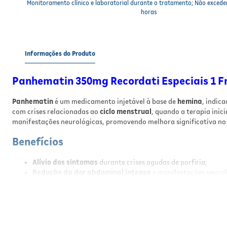
Monitoramento clínico e laboratorial durante o tratamento; Não exced
horas
Informações do Produto
Panhematin 350mg Recordati Especiais 1 
Panhematin
é um medicamento injetável à base de
hemina
, indic
com crises relacionadas ao
ciclo menstrual
, quando a terapia inic
manifestações neurológicas, promovendo melhora significativa no 
Benefícios
Alívio dos sintomas
durante crises agudas de porfiria;
Redução da dor abdominal intensa
e manifestações neurol
Ação terapêutica eficaz
para controle de ataques recorren
Uso intravenoso
para rápida absorção e efeito;
Indicado para casos em que a terapia com carboidratos é ins
Resultados