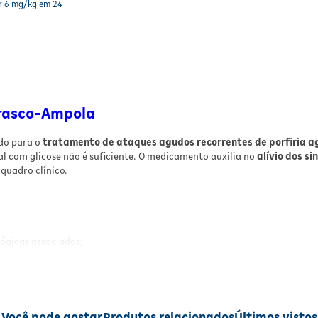
er 6 mg/kg em 24
Frasco-Ampola
ado para o
tratamento de ataques agudos recorrentes de porfiria a
ial com glicose não é suficiente. O medicamento auxilia no
alívio dos s
quadro clínico.
ógicas associadas;
tes;
uficiente.
Você pode gostar
Produtos relacionados
Últimos vistos