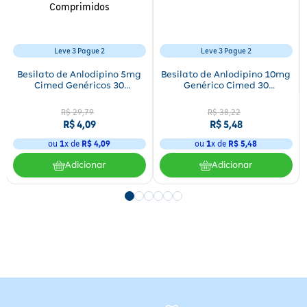
Leve 3 Pague 2
Leve 3 Pague 2
Besilato de Anlodipino 5mg
Besilato de Anlodipino 10mg
Cimed Genéricos 30
Genérico Cimed 30
Comprimidos
Comprimidos
R$
29
,
79
R$
38
,
22
R$
4
,
09
R$
5
,
48
ou
1
x de
R$
4
,
09
ou
1
x de
R$
5
,
48
Adicionar
Adicionar