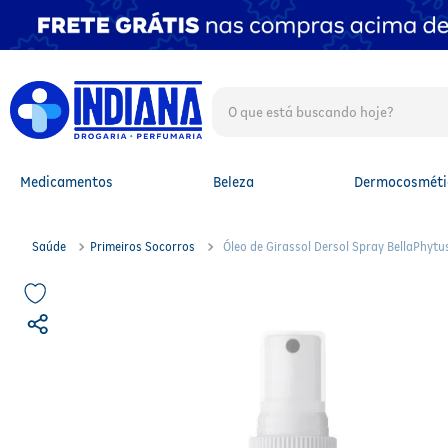
O que está buscando hoje?
TERMOS MAIS BUSCADOS
1
º
fralda
2
º
mounjaro
Medicamentos
Beleza
Dermocosméti
3
º
fralda xg
4
º
lenço umedecido
5
º
protetor solar facial
Saúde
Primeiros Socorros
Óleo de Girassol Dersol Spray BellaPhyt
6
º
shampoo
7
º
whey
8
º
protetor solar
9
º
óleo capilar
10
º
fralda g