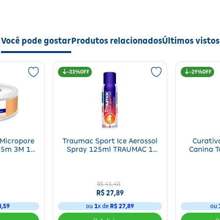
Você pode gostar
Produtos relacionados
Últimos vistos
33%
29%
o da barreira cutânea, evitando a perda de umidade e favorecendo a re
cuperação de áreas lesionadas e na prevenção de danos causados pelo 
vemente se necessário. Em áreas sensíveis ou feridas, cobrir com gaze e
Micropore
Traumac Sport Ice Aerossol
Curativ
,5m 3M 1
Spray 125ml TRAUMAC 1
Canina T
e
Unidade
R$
41
,
40
R$
27
,
89
8
,
59
ou
1
x de
R$
27
,
89
ou