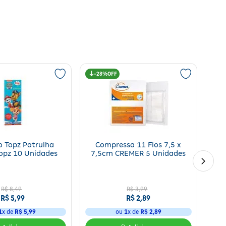
28%
novação celular. O resultado é uma pele mais macia, protegida, com
envelhecimento precoce.
stéril após a aplicação. Reaplicar conforme orientação ou
o Topz Patrulha
Compressa 11 Fios 7,5 x
opz 10 Unidades
7,5cm CREMER 5 Unidades
R$
8
,
49
R$
3
,
99
R$
5
,
99
R$
2
,
89
1
x de
R$
5
,
99
ou
1
x de
R$
2
,
89