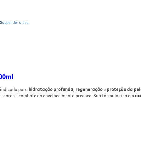
. Suspender o uso
100ml
indicado para
hidratação profunda
,
regeneração
e
proteção da pel
e escaras e combate ao envelhecimento precoce. Sua fórmula rica em
ác