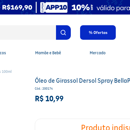
% Ofertas
cos
Mamãe e Bebê
Mercado
us 100ml
Óleo de Girassol Dersol Spray Bell
Cód.
:
200174
R$
10
,
99