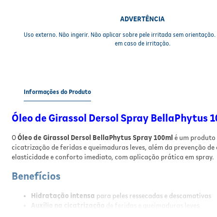
ADVERTÊNCIA
Uso externo. Não ingerir. Não aplicar sobre pele irritada sem orientação
em caso de irritação.
Informações do Produto
Óleo de Girassol Dersol Spray BellaPhytus 
O
Óleo de Girassol Dersol BellaPhytus Spray 100ml
é um produto 
cicatrização de feridas e queimaduras leves, além da prevenção d
elasticidade e conforto imediato, com aplicação prática em spray.
Benefícios
Hidratação intensa
para peles ressecadas e descamativas
Auxílio na cicatrização
de feridas e queimaduras leves
Prevenção de escaras
(úlceras por pressão)