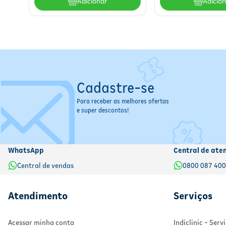
Adicionar
Adicio
Marca:
BellaPhytus
Produto:
Óleo de Girassol em spray
Contraindicações / Restrições de Uso
Não ingerir
Não aplicar sobre pele irritada
sem orientação médica
Suspender o uso
em caso de irritação ou reação adversa
Cadastre-se
Informações Importantes
Para receber as melhores ofertas
e super descontos!
Conservar em local
fresco e seco
Proteger da
luz e calor intenso
Manter a embalagem
bem fechada
após o uso
Produto destinado exclusivamente ao
uso externo
WhatsApp
Central de ate
Central de vendas
0800 087 40
Atendimento
Serviços
Acessar minha conta
Indiclinic - Ser