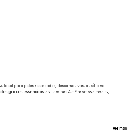
e
. Ideal para peles ressecadas, descamativas, auxílio na
idos graxos essenciais
e vitaminas A e E promove maciez,
Ver mais