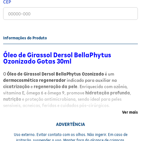
CEP
Fitoterápicos e Homeopáticos
Parar de fumar
Informações do Produto
Óleo de Girassol Dersol BellaPhytus
Ozonizado Gotas 30ml
O
Óleo de Girassol Dersol BellaPhytus Ozonizado
é um
dermocosmético regenerador
indicado para auxiliar na
cicatrização
e
regeneração da pele
. Enriquecido com ozônio,
vitamina E, ômega 6 e ômega 9, promove
hidratação profunda
,
nutrição
e proteção antimicrobiana, sendo ideal para peles
sensíveis, acneicas, feridas e cuidados pós-cirúrgicos.
Ver mais
Benefícios
ADVERTÊNCIA
Ação cicatrizante e regeneradora:
estimula a recuperação
Uso externo. Evitar contato com os olhos. Não ingerir. Em caso de
eficaz da pele.
irritação, suspender o uso. Manter fora do alcance de crianças.