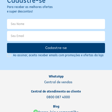
Cadastre-se
Verificar validade na embalagem
Em caso de uso incorreto, suspender e consultar um
Para receber as melhores ofertas
profissional de saúde
e super descontos!
Cadastre-se
Ao assinar, aceito receber emails com promoções e ofertas da loja
WhatsApp
Central de vendas
Central de atendimento ao cliente
0800 087 4000
Blog