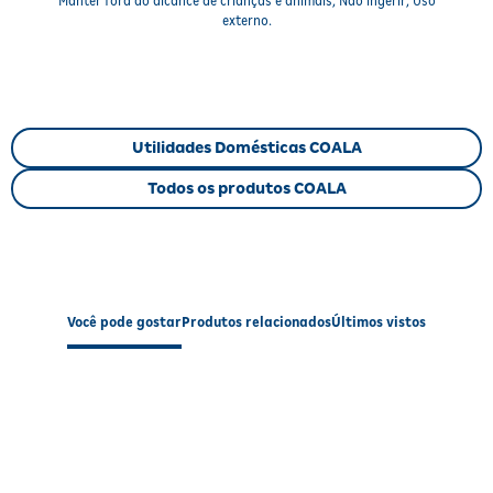
Manter fora do alcance de crianças e animais; Não ingerir; Uso
externo.
Fragrância suave e elegante
com notas de chá branco.
Uso versátil
em tecidos e ambientes, garantindo frescor
imediato.
Neutraliza maus odores
de forma eficaz.
Prático e fácil de usar
, com frasco de 260ml que rende
várias aplicações.
Utilidades Domésticas COALA
Não mancha tecidos
quando utilizado conforme as
instruções.
Todos os produtos COALA
Informações Nutricionais (quando
aplicável)
Produto não alimentício, não aplicável.
Você pode gostar
Produtos relacionados
Últimos vistos
Modo de Usar / Preparo
Pulverize o
Odorizante COALA Chá Branco
a uma distância de
aproximadamente 30 cm da superfície desejada. Pode ser aplicado
em cortinas, sofás, tapetes, roupas de cama, toalhas e também no
ar para perfumar ambientes. Para melhor resultado, utilize
diariamente ou sempre que desejar renovar o perfume do local.