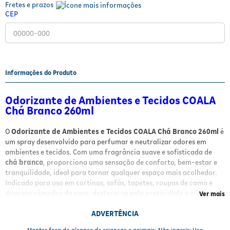
Fretes e prazos
Fitoterápicos e Homeopáticos
CEP
Parar de fumar
Informações do Produto
Odorizante de Ambientes e Tecidos COALA
Chá Branco 260ml
O
Odorizante de Ambientes e Tecidos COALA Chá Branco 260ml
é
um spray desenvolvido para perfumar e neutralizar odores em
ambientes e tecidos. Com uma fragrância suave e sofisticada de
chá branco
, proporciona uma sensação de conforto, bem-estar e
tranquilidade, ideal para tornar qualquer espaço mais acolhedor.
Indicado para uso em cortinas, sofás, tapetes, roupas de cama e
diversos cômodos da casa, destaca-se pela praticidade e eficácia
Ver mais
na renovação do frescor.
ADVERTÊNCIA
Benefícios e Características