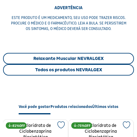
Benefícios
ADVERTÊNCIA
ESTE PRODUTO É UM MEDICAMENTO, SEU USO PODE TRAZER RISCOS.
Alívio da dor
causada por contraturas musculares e tensões.
PROCURE O MÉDICO E O FARMACÊUTICO. LEIA A BULA. SE PERSISTIREM
Relaxamento muscular
para maior conforto e mobilidade.
OS SINTOMAS, O MÉDICO DEVERÁ SER CONSULTADO.
Ação rápida
, com início aproximadamente 30 minutos após
a administração oral.
Combinação de princípios ativos que potencializam o efeito
terapêutico.
Fácil administração em comprimidos.
Relaxante Muscular NEVRALGEX
Resultados
Todos os produtos NEVRALGEX
Com o uso de Nevralgex, espera-se o
alívio eficaz da dor muscular
e a redução das contraturas, promovendo maior bem-estar e
qualidade de vida. O efeito analgésico e relaxante contribui para a
diminuição do desconforto e melhora da mobilidade nas áreas
afetadas.
Você pode gostar
Produtos relacionados
Últimos vistos
Modo de Usar
81%
75%
O medicamento deve ser utilizado por via oral, conforme
orientação do profissional de saúde. É importante seguir as