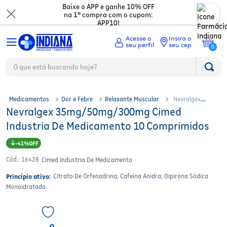
Baixe o APP e ganhe 10% OFF
na 1º compra com o cupom:
APP10!
Insira o
seu cep
0
O que está buscando hoje?
TERMOS MAIS BUSCADOS
Medicamentos
1
º
fralda
2
º
mounjaro
Beleza
Ver tudo
Medicamentos
Dor e Febre
Relaxante Muscular
Nevralgex
3
º
fralda xg
Nevralgex 35mg/50mg/300mg Cimed
35mg/50mg/300mg Cimed Industria De Medicamento 10 Comprimidos
Dermocosméticos
Digestão
Ver todos
4
º
lenço umedecido
Industria De Medicamento 10 Comprimidos
5
º
protetor solar facial
Mamãe e bebê
Dor e Febre
Maquiagem
Ver todos
6
º
shampoo
41%
7
º
whey
Cód.
:
16428
Cimed Industria De Medicamento
Mercado
Gripes e resfriados
Cabelos
Corporal
Ver todos
8
º
protetor solar
Citrato De Orfenadrina; Cafeína Anidra; Dipirona Sódica
Princípio ativo:
9
º
óleo capilar
Saúde
Ossos e cartilagens
Perfumes
Olhos
Troca de fraldas
Ver todos
Monoidratada
10
º
fralda g
Asma
Eletrônicos
Depilação
Nutricosméticos
Mamadeiras e chupetas
Acessórios Fitness
Ver todos
Vitaminas e minerais
Unhas
Higiene Pessoal
Desodorantes