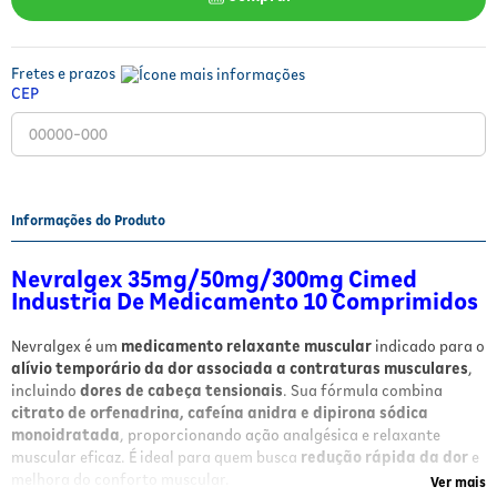
Fitoterápicos e Homeopáticos
Parar de fumar
Fretes e prazos
CEP
Informações do Produto
Nevralgex 35mg/50mg/300mg Cimed
Industria De Medicamento 10 Comprimidos
Nevralgex é um
medicamento relaxante muscular
indicado para o
alívio temporário da dor associada a contraturas musculares
,
incluindo
dores de cabeça tensionais
. Sua fórmula combina
citrato de orfenadrina, cafeína anidra e dipirona sódica
monoidratada
, proporcionando ação analgésica e relaxante
muscular eficaz. É ideal para quem busca
redução rápida da dor
e
melhora do conforto muscular.
Ver mais