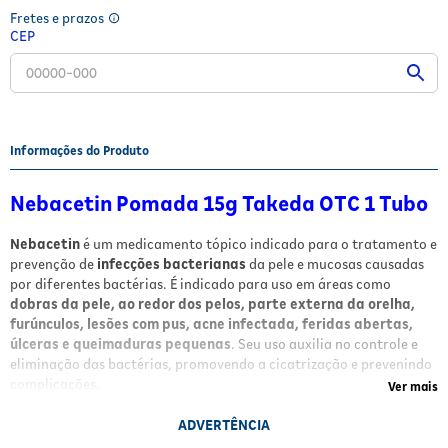
Fretes e prazos
Fitoterápicos e Homeopáticos
CEP
Parar de fumar
Informações do Produto
Nebacetin Pomada 15g Takeda OTC 1 Tubo
Nebacetin
é um medicamento tópico indicado para o tratamento e
prevenção de
infecções bacterianas
da pele e mucosas causadas
por diferentes bactérias. É indicado para uso em áreas como
dobras da pele, ao redor dos pelos, parte externa da orelha,
furúnculos, lesões com pus, acne infectada, feridas abertas,
úlceras e queimaduras pequenas
. Seu uso auxilia no controle e
eliminação das bactérias, promovendo a cicatrização e prevenindo
complicações.
Ver mais
Benefícios
ADVERTÊNCIA