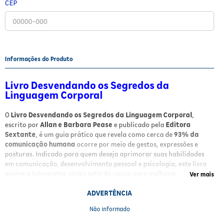
CEP
Fitoterápicos e Homeopáticos
Parar de fumar
Informações do Produto
Livro Desvendando os Segredos da
Linguagem Corporal
O
Livro Desvendando os Segredos da Linguagem Corporal
,
escrito por
Allan e Barbara Pease
e publicado pela
Editora
Sextante
, é um guia prático que revela como cerca de
93% da
comunicação humana
ocorre por meio de gestos, expressões e
posturas. Indicado para quem deseja aprimorar suas habilidades
em comunicação, desenvolvimento pessoal e psicologia, este livro
ensina a interpretar sinais sutis do corpo para melhorar
Ver mais
relacionamentos pessoais e profissionais, evitar mal-entendidos e
aumentar empatia, autoridade e influência.
ADVERTÊNCIA
Não informado
Benefícios e Características