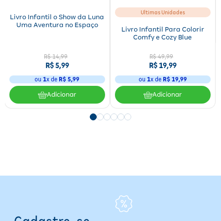
Ultimas Unidades
Livro Infantil o Show da Luna
Tipo de produto:
Livro
Uma Aventura no Espaço
Marca:
BOA VIAGEM
Livro Infantil Para Colorir
Comfy e Cozy Blue
Autor:
Allan Pease e Barbara Pease
Editora:
Sextante
R$
14
,
99
R$
49
,
99
Gênero literário:
Autoajuda, Comunicação, Psicologia
R$
5
,
99
R$
19
,
99
Idioma:
Português
Formato:
Físico
ou
1
x de
R$
5
,
99
ou
1
x de
R$
19
,
99
Tipo de conservação:
Temperatura ambiente
Adicionar
Adicionar
Conservação e Armazenamento
Armazene o livro em local seco e arejado, protegido da luz solar
direta e umidade para preservar a integridade das páginas.
Mantenha em temperatura ambiente. Evite contato com líquidos e
manuseie com cuidado para prolongar a vida útil. Não possui prazo
de validade específico. Embalagem e material do livro podem ser
reciclados conforme normas locais.