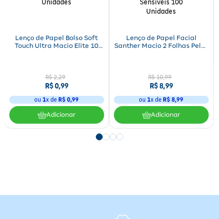
Lenço de Papel Bolso Soft
Lenço de Papel Facial
Touch Ultra Macio Elite 10
Santher Macio 2 Folhas Peles
Unidades
Sensíveis 100 Unidades
R$
2
,
29
R$
10
,
99
R$
0
,
99
R$
8
,
99
ou
1
x de
R$
0
,
99
ou
1
x de
R$
8
,
99
Adicionar
Adicionar