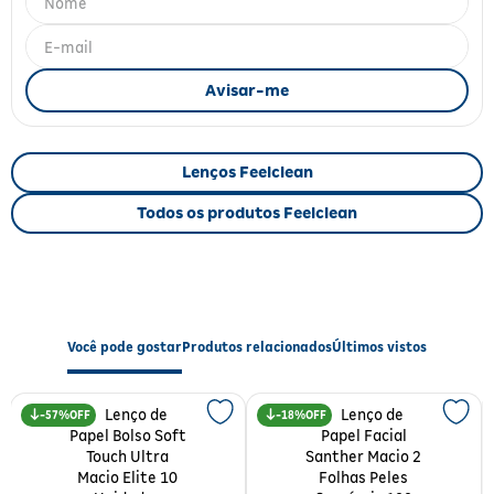
Fitoterápicos e Homeopáticos
Parar de fumar
Lenços Feelclean
Todos os produtos Feelclean
Você pode gostar
Produtos relacionados
Últimos vistos
57%
18%