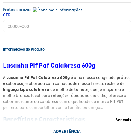
Fitoterápicos e Homeopáticos
Fretes e prazos
CEP
Parar de fumar
Informações do Produto
Lasanha Pif Paf Calabresa 600g
A
Lasanha Pif Paf Calabresa 600g
é uma massa congelada prática
e saborosa, elaborada com camadas de massa fresca, recheio de
linguiça tipo calabresa
ao molho de tomate, queijo muçarela e
molho branco. Ideal para refeições rápidas no dia a dia, oferece o
sabor marcante da calabresa com a qualidade da marca
Pif Paf
,
perfeita para compartilhar com a família ou amigos.
Benefícios e Características
Ver mais
Recheio com sabor intenso de
calabresa
, para quem aprecia
ADVERTÊNCIA