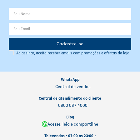
meses com a embalagem fechada. Não é recomendável armazenar
após a embalagem aberta nem recongelar após o produto ser
descongelado. Mantenha o local de armazenamento limpo e
higienizado para evitar contaminação. Sempre siga as instruções
de preparo indicadas na embalagem para garantir a segurança e
qualidade do alimento.
Cadastre-se
Ao assinar, aceito receber emails com promoções e ofertas da loja
WhatsApp
Central de vendas
Central de atendimento ao cliente
0800 087 4000
Blog
Acesse, leia e compartilhe
Televendas • 07:00 às 23:00 •