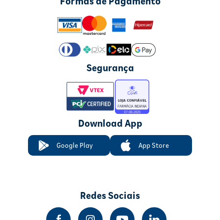
Formas de Pagamento
Segurança
Download App
Google Play
App Store
Redes Sociais