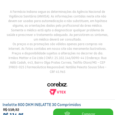
A Farmácia Indiana segue as determinações da Agência Nacional de
Vigilância Sanitária (ANVISA). As informações contidas neste site não
devem ser usadas para automedicação e não substituem, em hipótese
alguma, as orientações dadas pelo profissional da área médica.
Somente o médico está apto a diagnosticar qualquer problema de
saúde e prescrever o tratamento adequado. Ao persistirem os sintomas,
um médico deverá ser consultado.
Os preços e as promoções são válidos apenas para compras via
Internet. As fotos contidas em nosso site são meramente ilustrativas.
Preços e disponibilidade sujeitos a alterações no decorrer do dia.
Irmãos Mattar e Cia Ltda | CNPJ: 25.102.146/0090-44 | Endereço: Rua
Adib Cadah, 443, Bairro Olga Prates Correia, Teófilo Otoni/MG - CEP
39803-025 | Farmacêutica Responsável: Natália Peixoto Sousa Silva -
CRF 45.965
Inelatte 800 DKM INELATTE 30 Comprimidos
R$
118
,
32
Comprar
R$
114
,
95