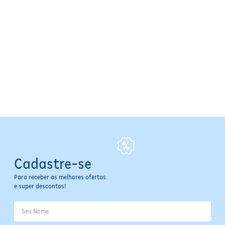
Marca: INELATTE
Apresentação: Comprimidos revestidos
Principais componentes: Cálcio (citrato malato), Vitaminas
D3 (800 UI) e K2, Magnésio
Quantidade por embalagem: 30 comprimidos
Contraindicações / Restrições de Uso
Consultar médico antes do uso em caso de gestantes,
lactantes e pessoas com condições clínicas específicas
Não indicado para pessoas com hipersensibilidade a algum
componente da fórmula
Informações Importantes
Conservar em local seco, fresco e ao abrigo da luz
Cadastre-se
Manter fora do alcance de crianças
Verificar validade na embalagem antes do uso
Para receber as melhores ofertas
Em caso de dúvidas ou reações adversas, consultar um
e super descontos!
profissional de saúde