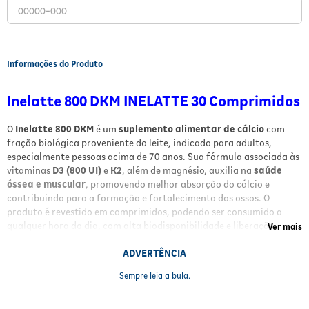
Fitoterápicos e Homeopáticos
Parar de fumar
Informações do Produto
Inelatte 800 DKM INELATTE 30 Comprimidos
O
Inelatte 800 DKM
é um
suplemento alimentar de cálcio
com
fração biológica proveniente do leite, indicado para adultos,
especialmente pessoas acima de 70 anos. Sua fórmula associada às
vitaminas
D3 (800 UI)
e
K2
, além de magnésio, auxilia na
saúde
óssea e muscular
, promovendo melhor absorção do cálcio e
contribuindo para a formação e fortalecimento dos ossos. O
produto é revestido em comprimidos, podendo ser consumido a
qualquer hora do dia, com alta biodisponibilidade e liberação
Ver mais
completa em até 15 minutos.
ADVERTÊNCIA
Benefícios
Sempre leia a bula.
Alta absorção
e biodisponibilidade do cálcio
Combinação com vitaminas
D3 e K2
para melhor