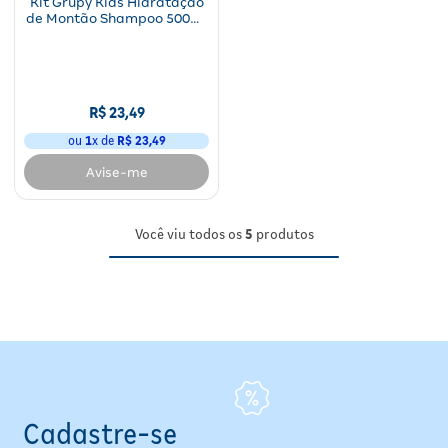
Kit Grupy Kids Hidratação
de Montão Shampoo 500ml
e Condicionador 250ml
R$
23
,
49
ou
1
x de
R$
23
,
49
Avise-me
Você viu todos os
5
produtos
Cadastre-se