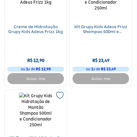
Fitoterápicos e Homeopáticos
Parar de fumar
Creme de Hidratação
Kit Grupy Kids Adeus Frizz
Grupy Kids Adeus Frizz 1kg
Shampoo 500ml e
Condicionador 250ml
R$
12
,
90
R$
23
,
49
ou
1
x de
R$
12
,
90
ou
1
x de
R$
23
,
49
Avise-me
Avise-me