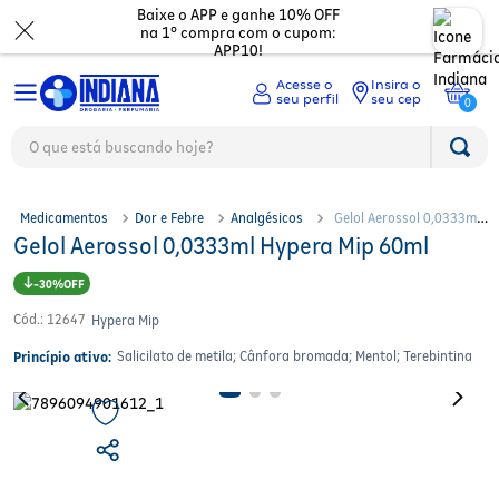
Baixe o APP e ganhe 10% OFF
na 1º compra com o cupom:
APP10!
Insira o
seu cep
0
O que está buscando hoje?
TERMOS MAIS BUSCADOS
Medicamentos
1
º
fralda
2
º
mounjaro
Beleza
Ver tudo
Medicamentos
Dor e Febre
Analgésicos
Gelol Aerossol 0,0333ml
3
º
protetor solar facial
Gelol Aerossol 0,0333ml Hypera Mip 60ml
Hypera Mip 60ml
Dermocosméticos
Digestão
Ver todos
4
º
lenço umedecido
30%
5
º
whey
Mamãe e bebê
Dor e Febre
Maquiagem
Ver todos
6
º
shampoo
Cód.
:
12647
Hypera Mip
7
º
fralda xg
Mercado
Gripes e resfriados
Cabelos
Salicilato de metila; Cânfora bromada; Mentol; Terebintina
Corporal
Princípio ativo:
Ver todos
8
º
protetor solar
9
º
fralda g
Saúde
Ossos e cartilagens
Perfumes
Olhos
Troca de fraldas
Ver todos
10
º
óleo capilar
Asma
Eletrônicos
Depilação
Nutricosméticos
Mamadeiras e chupetas
Acessórios Fitness
Ver todos
Vitaminas e minerais
Unhas
Higiene Pessoal
Desodorantes