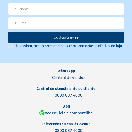
compensar o esquecimento — isso pode causar irritações.
- Dúvidas persistentes: Em caso de dúvida, consulte o farmacêutico
ou médico responsável antes de continuar o tratamento.
Informações Adicionais do Fabricante
Cadastre-se
Descrição Comercial
Aerossol tópico que alivia dores musculares, articulares e
Ao assinar, aceito receber emails com promoções e ofertas da loja
reumáticas, estimulando a circulação local.
Benefícios
Alívio localizado e eficaz da dor. Sensação refrescante seguida de
WhatsApp
relaxamento. Auxilia no tratamento de contusões e dores
Central de vendas
musculares. Indicado para dores reumáticas, torcicolos e
nevralgias.
Central de atendimento ao cliente
0800 087 4000
Categoria
Blog
Anti-inflamatório Tópico
Acesse, leia e compartilhe
Marca
Televendas • 07:00 às 23:00 •
GELOL
0800 087 4000