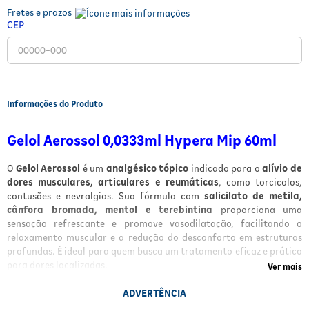
Fretes e prazos
Fitoterápicos e Homeopáticos
CEP
Parar de fumar
Informações do Produto
Gelol Aerossol 0,0333ml Hypera Mip 60ml
O
Gelol Aerossol
é um
analgésico tópico
indicado para o
alívio de
dores musculares, articulares e reumáticas
, como torcicolos,
contusões e nevralgias. Sua fórmula com
salicilato de metila,
cânfora bromada, mentol e terebintina
proporciona uma
sensação refrescante e promove vasodilatação, facilitando o
relaxamento muscular e a redução do desconforto em estruturas
profundas. É ideal para quem busca um tratamento eficaz e prático
para dores localizadas.
Ver mais
Benefícios
ADVERTÊNCIA