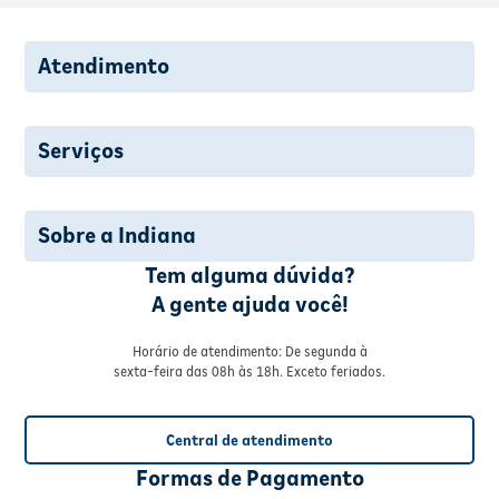
Modo de Uso
Gelol solução aerossol: duas aplicações diárias sobre a região
Atendimento
afetada, até melhora da dor. No momento de usar, evite inalação
deste produto e proteja os olhos durante a aplicação. Aplicar no
máximo 3 vezes ao dia.
Serviços
Sobre a Indiana
Tem alguma dúvida?
A gente ajuda você!
Horário de atendimento: De segunda à
sexta-feira das 08h às 18h. Exceto feriados.
Central de atendimento
Formas de Pagamento