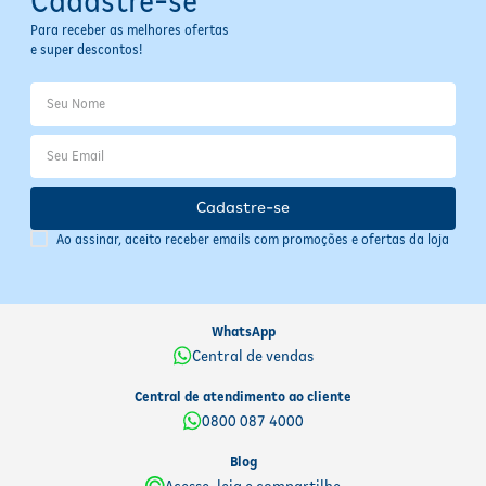
Cadastre-se
Armazene o produto em local fresco e seco, longe da luz direta.
Para receber as melhores ofertas
Verifique a validade na embalagem antes do uso. Produto
e super descontos!
dermatologicamente e ginecologicamente testado
, garantindo
segurança e qualidade para o seu cuidado íntimo.
Cadastre-se
Ao assinar, aceito receber emails com promoções e ofertas da loja
WhatsApp
Central de vendas
Central de atendimento ao cliente
0800 087 4000
Blog