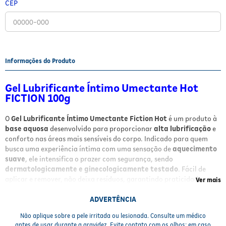
CEP
Fitoterápicos e Homeopáticos
Parar de fumar
Informações do Produto
Gel Lubrificante Íntimo Umectante Hot
FICTION 100g
O
Gel Lubrificante Íntimo Umectante Fiction Hot
é um produto à
base aquosa
desenvolvido para proporcionar
alta lubrificação
e
conforto nas áreas mais sensíveis do corpo. Indicado para quem
busca uma experiência íntima com uma sensação de
aquecimento
suave
, ele intensifica o prazer com segurança, sendo
dermatologicamente e ginecologicamente testado
. Fácil de
aplicar e remover, não deixa resíduos, garantindo praticidade e
Ver mais
bem-estar.
ADVERTÊNCIA
Benefícios
Não aplique sobre a pele irritada ou lesionada. Consulte um médico
antes de usar durante a gravidez. Evite contato com os olhos; em caso