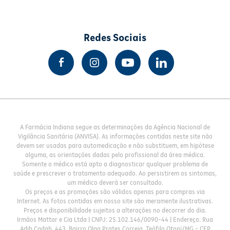
Redes Sociais
A Farmácia Indiana segue as determinações da Agência Nacional de
Vigilância Sanitária (ANVISA). As informações contidas neste site não
devem ser usadas para automedicação e não substituem, em hipótese
alguma, as orientações dadas pelo profissional da área médica.
Somente o médico está apto a diagnosticar qualquer problema de
saúde e prescrever o tratamento adequado. Ao persistirem os sintomas,
um médico deverá ser consultado.
Os preços e as promoções são válidos apenas para compras via
Internet. As fotos contidas em nosso site são meramente ilustrativas.
Preços e disponibilidade sujeitos a alterações no decorrer do dia.
Irmãos Mattar e Cia Ltda | CNPJ: 25.102.146/0090-44 | Endereço: Rua
Adib Cadah, 443, Bairro Olga Prates Correia, Teófilo Otoni/MG - CEP