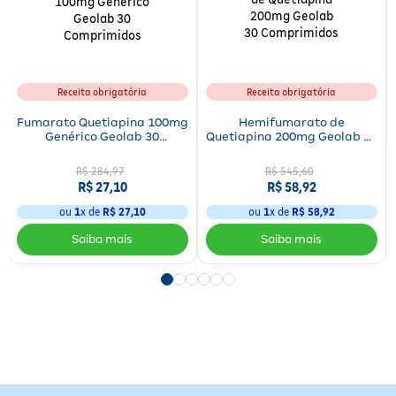
Receita obrigatória
Receita obrigatória
Fumarato Quetiapina 100mg
Hemifumarato de
Genérico Geolab 30
Quetiapina 200mg Geolab 30
Comprimidos
Comprimidos
R$
284
,
97
R$
545
,
60
R$
27
,
10
R$
58
,
92
ou
1
x de
R$
27
,
10
ou
1
x de
R$
58
,
92