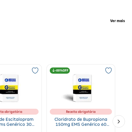
Ver mais
or estabilidade neurológica. O medicamento contribui para o
88%
 de saúde para garantir a eficácia do tratamento e minimizar
ita obrigatória
Receita obrigatória
de Escitalopram
Cloridrato de Bupropiona
ms Genérico 30
150mg EMS Genérico 60
mprimidos
Comprimidos