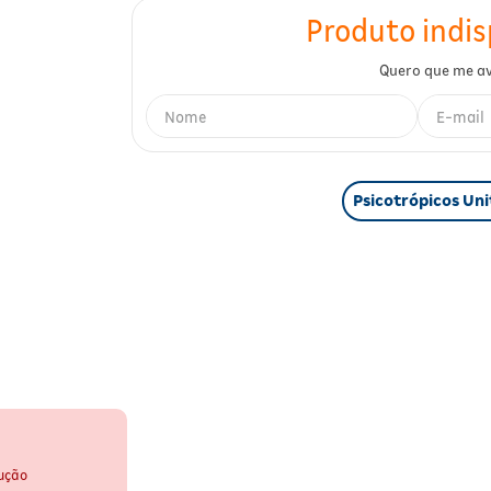
Psicotrópicos Uni
ução