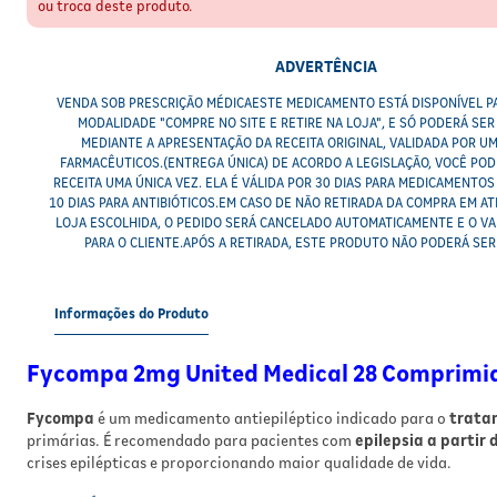
ou troca deste produto.
ADVERTÊNCIA
VENDA SOB PRESCRIÇÃO MÉDICAESTE MEDICAMENTO ESTÁ DISPONÍVEL P
MODALIDADE "COMPRE NO SITE E RETIRE NA LOJA", E SÓ PODERÁ SE
MEDIANTE A APRESENTAÇÃO DA RECEITA ORIGINAL, VALIDADA POR U
FARMACÊUTICOS.(ENTREGA ÚNICA) DE ACORDO A LEGISLAÇÃO, VOCÊ POD
RECEITA UMA ÚNICA VEZ. ELA É VÁLIDA POR 30 DIAS PARA MEDICAMENTO
10 DIAS PARA ANTIBIÓTICOS.EM CASO DE NÃO RETIRADA DA COMPRA EM ATÉ
LOJA ESCOLHIDA, O PEDIDO SERÁ CANCELADO AUTOMATICAMENTE E O V
PARA O CLIENTE.APÓS A RETIRADA, ESTE PRODUTO NÃO PODERÁ SER
Informações do Produto
Fycompa 2mg United Medical 28 Comprimi
Fycompa
é um medicamento antiepiléptico indicado para o
tratam
primárias. É recomendado para pacientes com
epilepsia a partir 
crises epilépticas e proporcionando maior qualidade de vida.