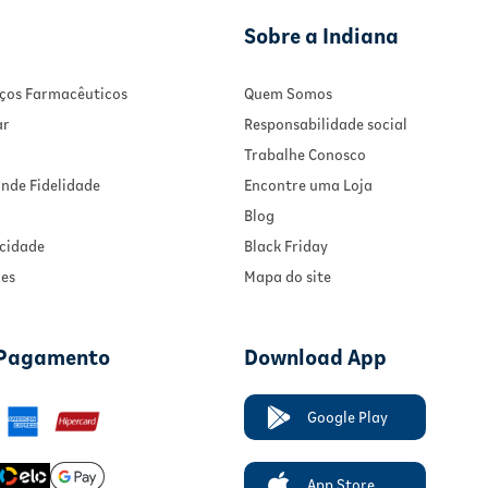
Sobre a Indiana
viços Farmacêuticos
Quem Somos
ar
Responsabilidade social
Trabalhe Conosco
nde Fidelidade
Encontre uma Loja
Blog
acidade
Black Friday
ies
Mapa do site
 Pagamento
Download App
Google Play
App Store