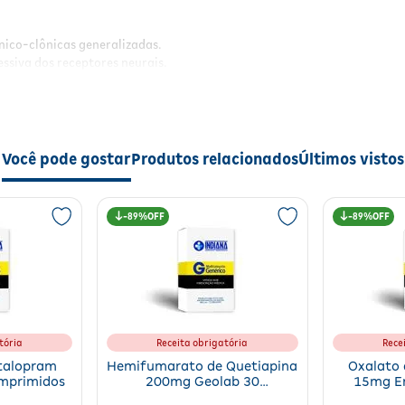
ônico-clônicas generalizadas.
essiva dos receptores neurais.
 tratamento para adolescentes e adultos.
o o controle das convulsões.
Você pode gostar
Produtos relacionados
Últimos vistos
da frequência e intensidade das crises epilépticas
, promovendo mai
onfortável para o paciente.
89%
89%
do por via oral. É importante seguir as recomendações do profissional
dico.
tória
Receita obrigatória
Rece
italopram
Hemifumarato de Quetiapina
Oxalato 
mprimidos
200mg Geolab 30
15mg E
Comprimidos
Co