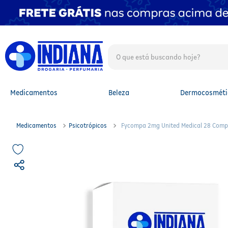
O que está buscando hoje?
TERMOS MAIS BUSCADOS
1
º
fralda
2
º
mounjaro
Medicamentos
Beleza
Dermocosméti
3
º
lenço umedecido
4
º
fralda xg
5
º
protetor solar facial
Medicamentos
Psicotrópicos
Fycompa 2mg United Medical 28 Comp
6
º
shampoo
7
º
whey
8
º
protetor solar
9
º
óleo capilar
10
º
fralda g