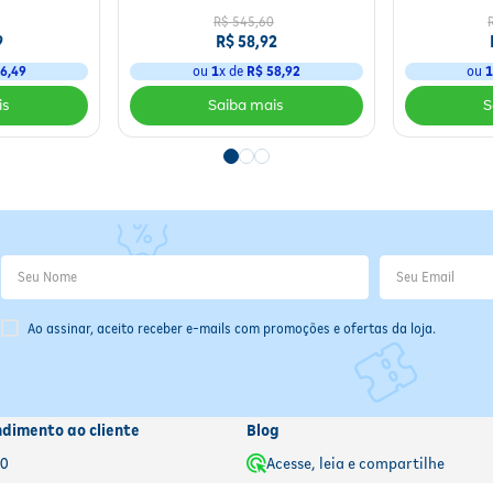
R$
545
,
60
9
R$
58
,
92
6
,
49
ou
1
x de
R$
58
,
92
ou
Ao assinar, aceito receber e-mails com promoções e ofertas da loja.
a próxima dose, tome o medicamento assim que lembrar.
e a dose esquecida e retome o horário habitual.
ompensar o esquecimento — isso pode causar efeitos adversos.
o ou médico responsável antes de continuar o tratamento.
ndimento ao cliente
Blog
00
Acesse, leia e compartilhe