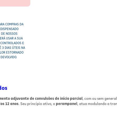
ARA COMPRAS DA
R DISPENSADO
M DE NOSSOS
ERÁ USAR A SUA
S CONTROLADOS E
 3 DIAS ÚTEIS NA
ALOR ESTORNADO
 DEVOLVIDO.
dos
ento adjuvante de convulsões de início parcial
, com ou sem general
dos 12 anos
. Seu princípio ativo, o
perampanel
, atua modulando a tran