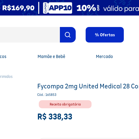
% Ofertas
cos
Mamãe e Bebê
Mercado
rimidos
Fycompa 2mg United Medical 28 C
Cód.
:
165853
Receita obrigatória
R$
338
,
33