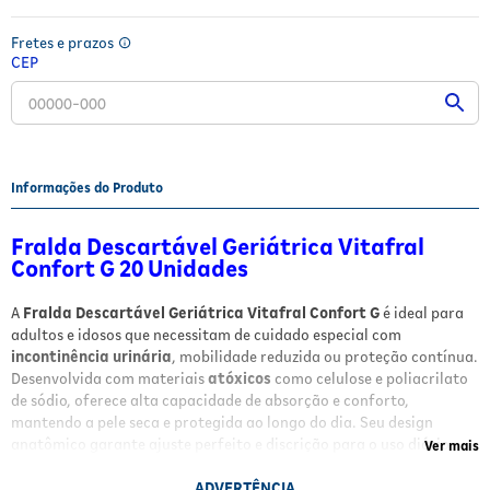
Fitoterápicos e Homeopáticos
Fretes e prazos
CEP
Parar de fumar
Informações do Produto
Fralda Descartável Geriátrica Vitafral
Confort G 20 Unidades
A
Fralda Descartável Geriátrica Vitafral Confort G
é ideal para
adultos e idosos que necessitam de cuidado especial com
incontinência urinária
, mobilidade reduzida ou proteção contínua.
Desenvolvida com materiais
atóxicos
como celulose e poliacrilato
de sódio, oferece alta capacidade de absorção e conforto,
mantendo a pele seca e protegida ao longo do dia. Seu design
anatômico garante ajuste perfeito e discrição para o uso diário.
Ver mais
Benefícios
ADVERTÊNCIA