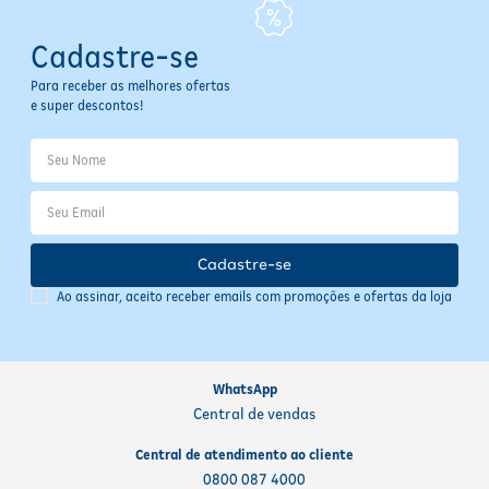
Manter fora do alcance de crianças e animais
Conservar em local fresco, seco e arejado
Cadastre-se
Informações Importantes
Para receber as melhores ofertas
e super descontos!
Armazene a fralda em local seco e arejado, longe da umidade para
preservar sua eficácia. Verifique a validade na embalagem antes do
uso. Produto indicado para uso diário, com certificação de
qualidade da marca Vitafral, garantindo segurança e conforto no
cuidado pessoal.
Cadastre-se
Ao assinar, aceito receber emails com promoções e ofertas da loja
WhatsApp
Central de vendas
Central de atendimento ao cliente
0800 087 4000