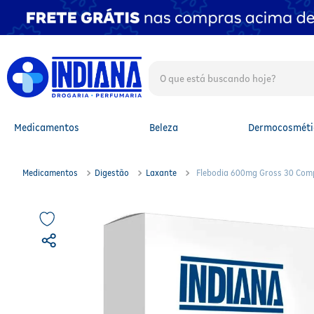
O que está buscando hoje?
TERMOS MAIS BUSCADOS
1
º
fralda
2
º
mounjaro
Medicamentos
Beleza
Dermocosméti
3
º
protetor solar facial
4
º
lenço umedecido
5
º
fralda xg
Medicamentos
Digestão
Laxante
Flebodia 600mg Gross 30 Com
6
º
shampoo
7
º
whey
8
º
protetor solar
9
º
whey protein
10
º
fralda g