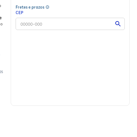
o
Fretes e prazos
CEP
e
do
OS
osa