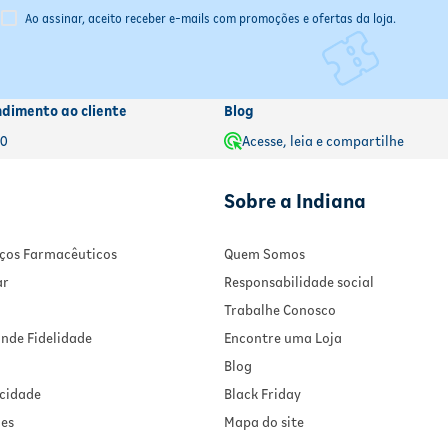
farmacêutico ou médico responsável antes de
o ou médico responsável antes de continuar o tratamento.
Ao assinar, aceito receber e-mails com promoções e ofertas da loja.
continuar o tratamento.
ndimento ao cliente
Blog
00
Acesse, leia e compartilhe
Sobre a Indiana
viços Farmacêuticos
Quem Somos
ar
Responsabilidade social
Trabalhe Conosco
nde Fidelidade
Encontre uma Loja
Blog
acidade
Black Friday
ies
Mapa do site