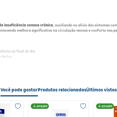
Com o uso regular de
Flebodia 600mg
, espera-se a
redução dos sintomas relacionados à insuficiência
venosa crônica, como o alívio da sensação de peso,
diminuição da dor e melhora da inquietação nas
pernas, promovendo maior bem-estar e qualidade 
a insuficiência venosa crônica
, auxiliando no alívio dos sintomas c
vida.
movendo melhora significativa na circulação venosa e conforto nas pe
Modo de Usar
O medicamento deve ser utilizado por via oral,
forto ao final do dia.
conforme orientação do fabricante. Recomenda-se
 deitar.
tomar o comprimido inteiro, sem partir, abrir ou
mastigar, preferencialmente durante as refeições p
melhor absorção. Siga sempre as orientações do
cional e orgânica.
profissional de saúde para garantir a eficácia e
segurança do tratamento.
Você pode gostar
Produtos relacionados
Últimos vistos
Especificações
ntomas relacionados à insuficiência venosa crônica, como o alívio da s
Princípio Ativo:
Diosmina
Classe Terapêutica:
Venotônico
59%
55%
Apresentação:
Comprimidos
Quantidade por Embalagem:
30 comprimidos