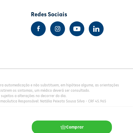
Redes Sociais
para automedicação e não substituem, em hipótese alguma, as orientações
istirem os sintomas, um médico deverá ser consultado.
sujeitos a alterações no decorrer do dia.
rmacêutica Responsável: Natália Peixoto Sousa Silva - CRF 45.965
Comprar