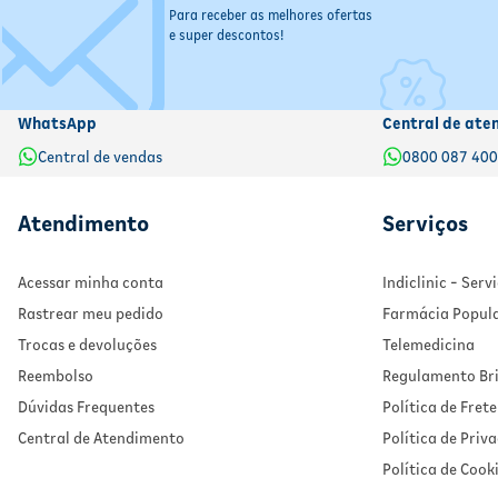
- Dúvidas persistentes: Em caso de dúvida, consulte o farmacêutic
Para receber as melhores ofertas
e super descontos!
WhatsApp
Central de ate
Central de vendas
0800 087 40
Atendimento
Serviços
Acessar minha conta
Indiclinic - Ser
Rastrear meu pedido
Farmácia Popul
Trocas e devoluções
Telemedicina
Reembolso
Regulamento Bri
Dúvidas Frequentes
Política de Frete
Central de Atendimento
Política de Priv
Política de Cook