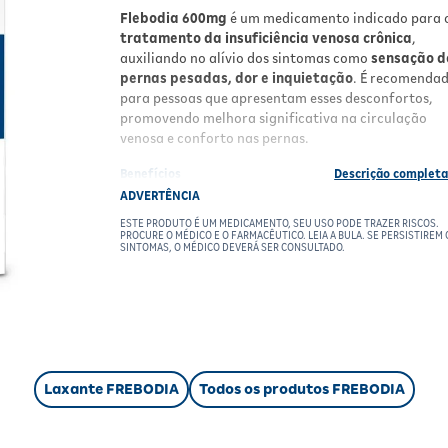
Flebodia 600mg
é um medicamento indicado para 
tratamento da insuficiência venosa crônica
,
auxiliando no alívio dos sintomas como
sensação d
pernas pesadas, dor e inquietação
. É recomenda
para pessoas que apresentam esses desconfortos,
promovendo melhora significativa na circulação
venosa e conforto nas pernas.
Benefícios
ADVERTÊNCIA
Alívio da sensação de pernas pesadas
,
ESTE PRODUTO É UM MEDICAMENTO, SEU USO PODE TRAZER RISCOS.
proporcionando conforto ao final do dia.
PROCURE O MÉDICO E O FARMACÊUTICO. LEIA A BULA. SE PERSISTIREM 
SINTOMAS, O MÉDICO DEVERÁ SER CONSULTADO.
Redução da dor e inquietação
nas pernas,
especialmente ao deitar.
Ação venotônica
que melhora a circulação
sanguínea.
Uso oral prático
em comprimidos de fácil
administração.
Auxílio no tratamento da insuficiência ven
Laxante FREBODIA
Todos os produtos FREBODIA
crônica
funcional e orgânica.
Resultados