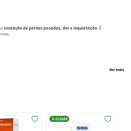
de
omo
sensação de pernas pesadas, dor e inquietação
. É
rnas.
Ver mais
ara
ensação de peso, diminuição da dor e melhora da inquietação nas
51%