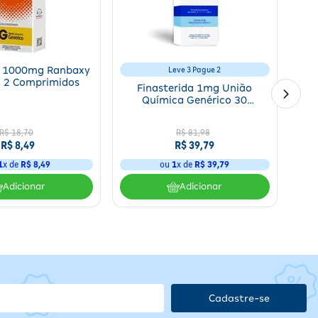
 abrir ou mastigar, preferencialmente durante as refeições para
l 1000mg Ranbaxy
Leve 3 Pague 2
o 2 Comprimidos
Finasterida 1mg União
Química Genérico 30
Comprimidos
R$
18
,
70
R$
81
,
98
o
R$
8
,
49
R$
39
,
79
1
x de
R$
8
,
49
ou
1
x de
R$
39
,
79
e
Adicionar
Adicionar
ário
mo
Cadastre-se
 o