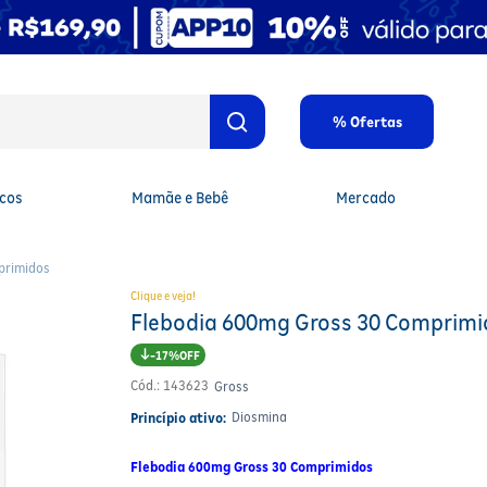
% Ofertas
cos
Mamãe e Bebê
Mercado
primidos
Clique e veja!
Flebodia 600mg Gross 30 Comprimi
17%
Cód.
:
143623
Gross
Diosmina
Princípio ativo:
Flebodia 600mg Gross 30 Comprimidos