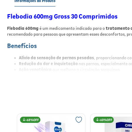
Informações do Produto
Flebodia 600mg Gross 30 Comprimidos
Flebodia 600mg
é um medicamento indicado para o
tratamento d
recomendado para pessoas que apresentam esses desconfortos, pro
Benefícios
Alívio da sensação de pernas pesadas
, proporcionando con
Redução da dor e inquietação
nas pernas, especialmente ao
Ação venotônica
que melhora a circulação sanguínea.
Uso oral prático
em comprimidos de fácil administração.
Auxílio no tratamento da insuficiência venosa crônica
fun
Resultados
Com o uso regular de
Flebodia 600mg
, espera-se a redução dos si
pernas, promovendo maior bem-estar e qualidade de vida.
68%
60%
Modo de Usar