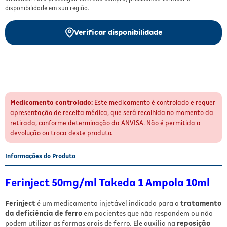
disponibilidade em sua região.
Fitoterápicos e Homeopáticos
Parar de fumar
Verificar disponibilidade
Medicamento controlado:
Este medicamento é controlado e requer
apresentação de receita médica, que será
recolhida
no momento da
retirada, conforme determinação da ANVISA. Não é permitida a
devolução ou troca deste produto.
Informações do Produto
Ferinject 50mg/ml Takeda 1 Ampola 10ml
Ferinject
é um medicamento injetável indicado para o
tratamento
da deficiência de ferro
em pacientes que não respondem ou não
podem utilizar as formas orais de ferro. Ele auxilia na
reposição