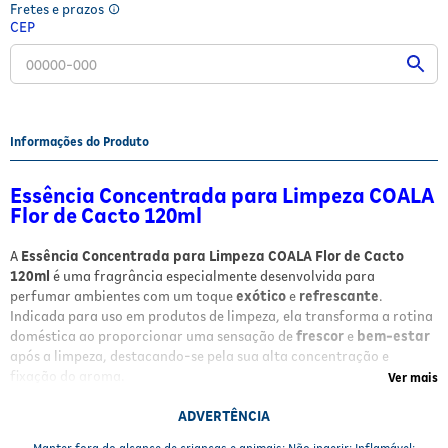
Fretes e prazos
Fitoterápicos e Homeopáticos
CEP
Parar de fumar
Informações do Produto
Essência Concentrada para Limpeza COALA
Flor de Cacto 120ml
A
Essência Concentrada para Limpeza COALA Flor de Cacto
120ml
é uma fragrância especialmente desenvolvida para
perfumar ambientes com um toque
exótico
e
refrescante
.
Indicada para uso em produtos de limpeza, ela transforma a rotina
doméstica ao proporcionar uma sensação de
frescor
e
bem-estar
após a limpeza, destacando-se pela sua alta concentração e
fixação do aroma.
Ver mais
Benefícios e Características
ADVERTÊNCIA