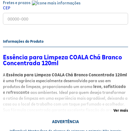
Fretes e prazos
Fitoterápicos e Homeopáticos
CEP
Parar de fumar
Informações do Produto
Essência para Limpeza COALA Chá Branco
Concentrada 120ml
A
Essência para Limpeza COALA Chá Branco Concentrada 120ml
é uma fragrância especialmente desenvolvida para uso em
produtos de limpeza, proporcionando um aroma
leve, sofisticado
e refrescante
aos ambientes. Ideal para quem deseja transformar
a rotina de limpeza em uma experiência mais agradável, deixando a
casa ou o local de trabalho com um toque perfumado e acolhedor.
Sua fórmula concentrada garante excelente fixação do aroma,
Ver mais
destacando-se pela alta qualidade dentro da categoria de
essências para limpeza.
ADVERTÊNCIA