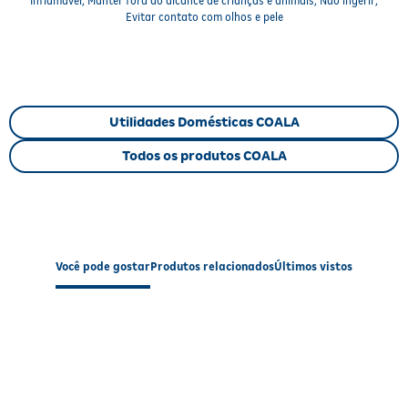
Inflamável; Manter fora do alcance de crianças e animais; Não ingerir;
Benefícios e Características
Evitar contato com olhos e pele
Fragrância sofisticada
e refrescante de chá branco.
Alta concentração
que proporciona aroma duradouro e
marcante.
Ideal para personalizar produtos de limpeza
e soluções
caseiras.
Utilidades Domésticas COALA
Contribui para um ambiente perfumado
e agradável.
Frasco econômico
de 120ml com excelente rendimento.
Todos os produtos COALA
Informações Nutricionais (não aplicável)
Este produto é uma essência concentrada para limpeza e não possui
informações nutricionais aplicáveis.
Você pode gostar
Produtos relacionados
Últimos vistos
Modo de Usar / Preparo
Adicione a
Essência de Chá Branco Concentrada
à água ou aos
produtos de limpeza para potencializar a perfumação. Pode ser
aplicada diretamente em panos para intensificar o aroma em
superfícies e objetos, garantindo um toque especial e prolongado
no ambiente.