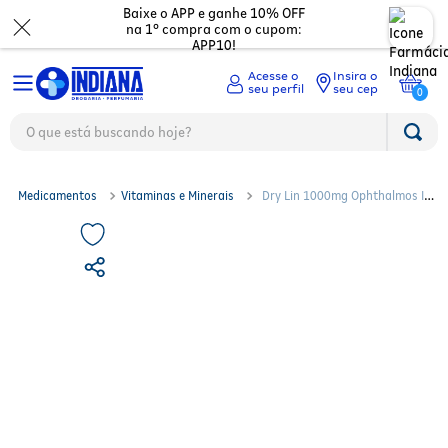
Baixe o APP e ganhe 10% OFF
na 1º compra com o cupom:
APP10!
Insira o
seu cep
0
O que está buscando hoje?
TERMOS MAIS BUSCADOS
Medicamentos
1
º
fralda
2
º
mounjaro
Beleza
Ver tudo
Medicamentos
Vitaminas e Minerais
Dry Lin 1000mg Ophthalmos Ind
3
º
lenço umedecido
E Com De Produt 60 Cápsulas
Dermocosméticos
Digestão
Ver todos
4
º
fralda xg
5
º
protetor solar facial
Mamãe e bebê
Dor e Febre
Maquiagem
Ver todos
6
º
shampoo
7
º
whey
Mercado
Gripes e resfriados
Cabelos
Corporal
Ver todos
8
º
protetor solar
9
º
óleo capilar
Saúde
Ossos e cartilagens
Perfumes
Olhos
Troca de fraldas
Ver todos
10
º
fralda g
Asma
Eletrônicos
Depilação
Nutricosméticos
Mamadeiras e chupetas
Acessórios Fitness
Ver todos
Vitaminas e minerais
Unhas
Higiene Pessoal
Desodorantes