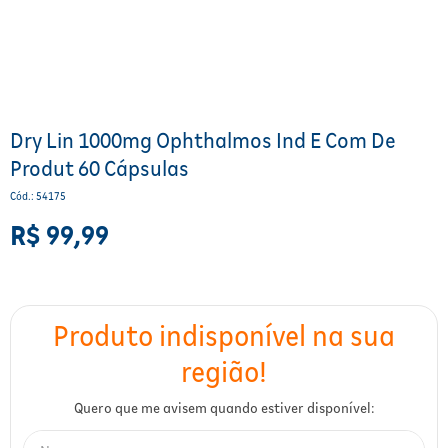
Para a mamãe
Brinquedos
Aparelhos e testes
Ver todos
Saúde Feminina
Cuidados com a Pele
Protetor Solar
Alimentação
Bebidas
Nutrição esportiva
Asus
Ver todos
Cardiovasculares
Facial
Banho e Higiene
Petshop
Vitaminas
LG
Lenços
Hipertensão
Bronzeadores
Alimentos
Primeiros socorros
Motorola
Cuidados intímos
Dry Lin 1000mg Ophthalmos Ind E Com De
Produt 60 Cápsulas
Oftalmológicos
Limpeza de pele
Havaianas
Suplementos
Multilaser
Desodorantes
Cód.
:
54175
Saúde Masculina
Cabelos
Papelaria
Ortopédicos
Positivo
Cuidados geriátricos
R$
99
,
99
Psicoativos e Hormonais
Camisas Uv
Cirúrgicos
Samsung
Barba
Medicamentos especiais
Utilidades domésticos
Xiaomi
Banho
Diabetes
Tablets
Higiene bucal
Pele e mucosas
Acessórios
Tratamento Acne