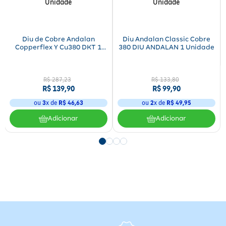
Diu de Cobre Andalan
Diu Andalan Classic Cobre
Copperflex Y Cu380 DKT 1
380 DIU ANDALAN 1 Unidade
Unidade
R$
287
,
23
R$
133
,
80
R$
139
,
90
R$
99
,
90
ou
3
x de
R$
46
,
63
ou
2
x de
R$
49
,
95
Adicionar
Adicionar