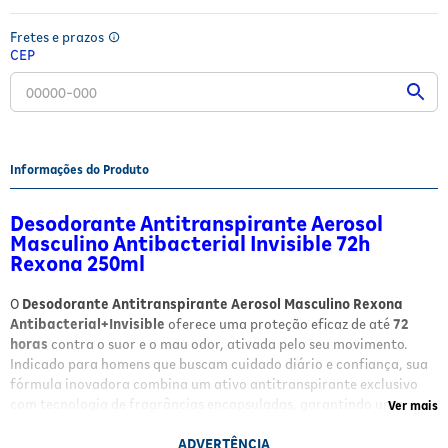
Fitoterápicos e Homeopáticos
Fretes e prazos
CEP
Parar de fumar
Informações do Produto
Desodorante Antitranspirante Aerosol
Masculino Antibacterial Invisible 72h
Rexona 250ml
O
Desodorante Antitranspirante Aerosol Masculino Rexona
Antibacterial+Invisible
oferece uma proteção eficaz de até
72
horas
contra o suor e o mau odor, ativada pelo seu movimento.
Indicado para homens que buscam cuidado diário e confiança, sua
fórmula inovadora combina um ativo antitranspirante exclusivo
com tecnologia de fragrâncias encapsuladas, garantindo uma
Ver mais
barreira protetora duradoura. Além disso, protege as roupas
contra manchas brancas e amarelas e ajuda a eliminar as bactérias
ADVERTÊNCIA