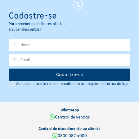
dermatologista
Manter fora do alcance de crianças pequenas
Cadastre-se
Conservar em local fresco, seco e arejado
Para receber as melhores ofertas
Informações Importantes
e super descontos!
Armazene o produto em local fresco e seco, longe da luz solar
direta. Verifique a validade impressa na embalagem antes do uso.
Produto dermatologicamente testado, com embalagem sustentável
e que não afeta a camada de ozônio, reforçando o compromisso
com o meio ambiente.
Cadastre-se
Ao assinar, aceito receber emails com promoções e ofertas da loja
WhatsApp
Central de vendas
Central de atendimento ao cliente
0800 087 4000