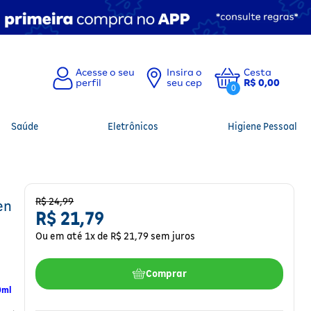
Insira o
Cesta
seu cep
R$ 0,00
0
Saúde
Eletrônicos
Higiene Pessoal
R$
24
,
99
en
R$
21
,
79
Ou em até
1
x de
R$
21
,
79
sem juros
Comprar
0ml