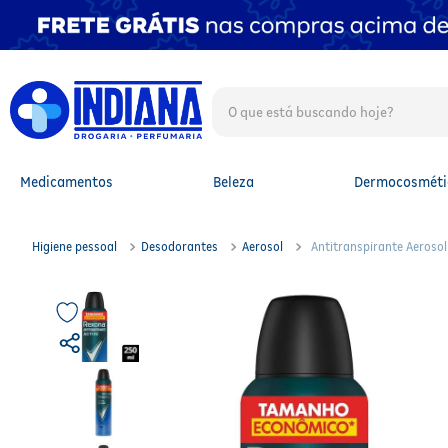
O que está buscando hoje?
TERMOS MAIS BUSCADOS
1
º
fralda
2
º
mounjaro
Medicamentos
Beleza
Dermocosméti
3
º
protetor solar facial
4
º
lenço umedecido
5
º
fralda xg
Higiene pessoal
Desodorantes
Aerosol
Antitranspirante Aeroso
6
º
shampoo
7
º
whey
8
º
protetor solar
9
º
whey protein
10
º
fralda g