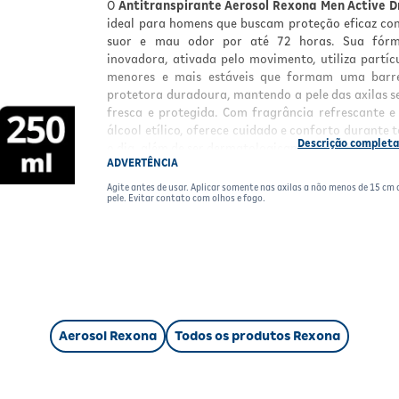
O
Antitranspirante Aerosol Rexona Men Active D
ideal para homens que buscam proteção eficaz co
suor e mau odor por até 72 horas. Sua fórm
inovadora, ativada pelo movimento, utiliza partíc
menores e mais estáveis que formam uma barre
protetora duradoura, mantendo a pele das axilas s
fresca e protegida. Com fragrância refrescante 
álcool etílico, oferece cuidado e conforto durante 
o dia, além de ser dermatologicamente testado.
ADVERTÊNCIA
Benefícios
Agite antes de usar. Aplicar somente nas axilas a não menos de 15 cm 
pele. Evitar contato com olhos e fogo.
72 horas de proteção contra suor e mau odor
Ativação da proteção pelo movimento
Fórmula com partículas menores e estáveis 
barreira duradoura
Fragrância refrescante que mantém a sens
de frescor
0% álcool etílico, ideal para peles sensíveis
Aerosol Rexona
Todos os produtos Rexona
Embalagem sustentável em alumínio 1
reciclável
Produzido com energia elétrica 100% renová
Não afeta a camada de ozônio