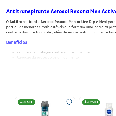
Antitranspirante Aerosol Rexona Men Activ
O
Antitranspirante Aerosol Rexona Men Active Dry
é ideal para
partículas menores e mais estáveis que formam uma barreira prote
conforto durante todo o dia, além de ser dermatologicamente test
Benefícios
72 horas de proteção contra suor e mau odor
Ativação da proteção pelo movimento
Fórmula com partículas menores e estáveis para barreira d
Fragrância refrescante que mantém a sensação de frescor
0% álcool etílico, ideal para peles sensíveis
Embalagem sustentável em alumínio 100% reciclável
Produzido com energia elétrica 100% renovável
Não afeta a camada de ozônio
Resultados
32%
28%
Ao usar regularmente o Antitranspirante Aerosol Rexona Men Acti
dias intensos. A sensação de frescor dura o dia todo, proporciona