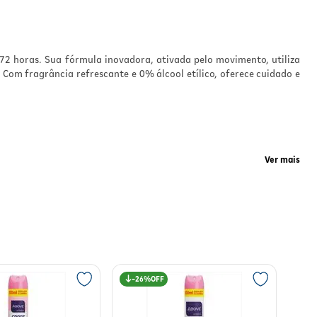
sol
72 horas. Sua fórmula inovadora, ativada pelo movimento, utiliza
eção
Com fragrância refrescante e 0% álcool etílico, oferece cuidado e
endo
dias
odo,
quer
Ver mais
nte
nima
 não
no.
26%
ovimento, mantendo as axilas secas e livres do mau odor mesmo em
a.