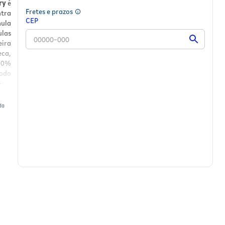
ry
é
Fretes e prazos
ntra
CEP
ula
ulas
ira
eca,
e 0%
todo
da
para
ação
00%
vel