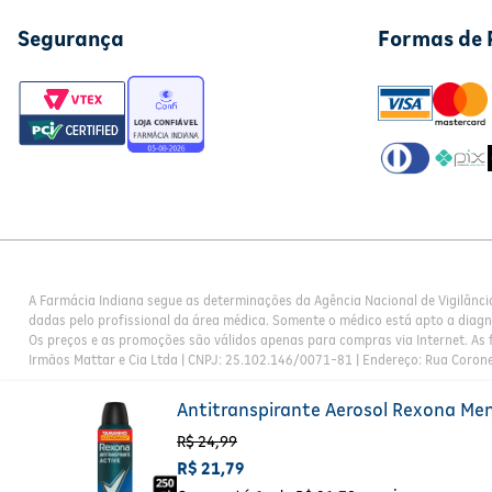
compara o gasto por tonelada de produto. Por ano, são vendidas mu
Segurança
Formas de
Rexona não te abandona. *Não contém álcool etílico. **Quando co
A Farmácia Indiana segue as determinações da Agência Nacional de Vigilânci
dadas pelo profissional da área médica. Somente o médico está apto a diag
Os preços e as promoções são válidos apenas para compras via Internet. As f
Irmãos Mattar e Cia Ltda | CNPJ: 25.102.146/0071-81 | Endereço: Rua Corone
Antitranspirante Aerosol Rexona Men
R$
24
,
99
R$
21
,
79