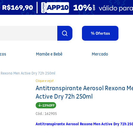
% Ofertas
cos
Mamãe e Bebê
Mercado
l Rexona Men Active Dry 72h 250ml
Clique e veja!
Antitranspirante Aerosol Rexona M
Active Dry 72h 250ml
13%
Cód.
:
162905
Antitranspirante Aerosol Rexona Men Active Dry 72h 25