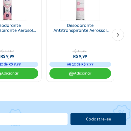
om os olhos e não utilize próximo a chamas ou fogo. Uso externo.
sodorante
Desodorante
spirante Aerosol
Antitranspirante Aerossol
nergy Sport 48h
Above Women Candy 48h
ove 200ml
200ml
R$
13
,
49
R$
13
,
49
R$
9
,
99
R$
9
,
99
1
x de
R$
9
,
99
ou
1
x de
R$
9
,
99
so e
Adicionar
Adicionar
olar
agem
Cadastre-se
ado,
00%