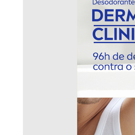
Remova a tampa, gire o disco na base do stick e aplique diretamente
após o uso e conserve em local fresco e seco.
Especificações
Tipo: Stick
Proteção: 96 horas
Antitranspirante: Sim
Fragrância: Neutra
Indicação de Pele: Todos os tipos
Conteúdo: 58 g
Fabricante: Nivea
Cuidados e Avisos
Uso externo, aplicar somente nas axilas
Evitar contato com olhos e mucosas
Não aplicar sobre pele irritada ou lesionada
Em caso de alergia ou irritação, suspenda o uso e consulte 
Mantenha fora do alcance de crianças
Conservar em local fresco, seco e arejado