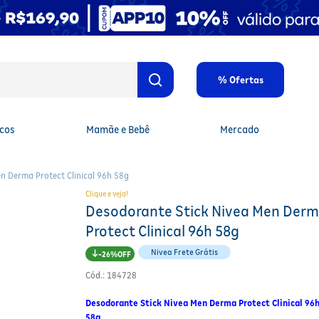
% Ofertas
cos
Mamãe e Bebê
Mercado
n Derma Protect Clinical 96h 58g
Clique e veja!
Desodorante Stick Nivea Men Der
Protect Clinical 96h 58g
Nivea Frete Grátis
26%
Cód.
:
184728
Desodorante Stick Nivea Men Derma Protect Clinical 96
58g