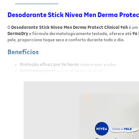
Desodorante Stick Nivea Men Derma Protect
O
Desodorante Stick Nivea Men Derma Protect Clinical 96h
é um 
DermaDry
e fórmula dermatologicamente testada, oferece até
96
pele, proporciona toque seco e conforto durante todo o dia.
Benefícios
Proteção eficaz por 96 horas
contra suor e odor
Antitranspirante
que controla a umidade
Fórmula
dermatologicamente testada
e suave para a pele
Textura em
gel sólido
de fácil aplicação
Toque seco
que não mancha roupas
Indicado para
todos os tipos de pele
Resultados
Com o uso regular do Desodorante Nivea Men Derma Protect Clinical
confortável, sem irritações ou manchas, garantindo segurança e be
Modo de Usar