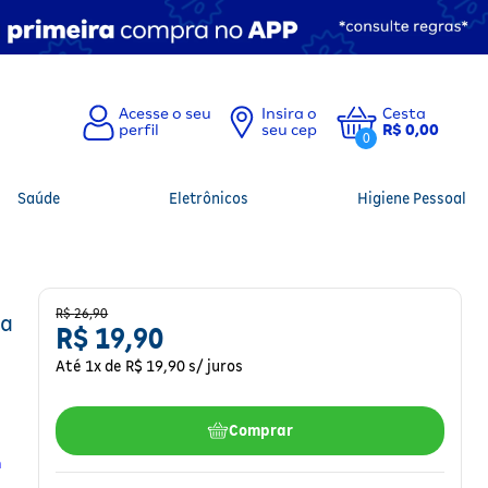
Insira o
Cesta
seu cep
R$ 0,00
0
Saúde
Eletrônicos
Higiene Pessoal
R$
26,90
ma
R$
19,90
Até
1
x de R$
19,90
s/ juros
Comprar
h