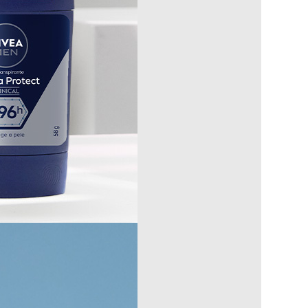
Evite aplicar sobre pele irritada ou lesionada. Feche bem o produto
so e
lor
uso