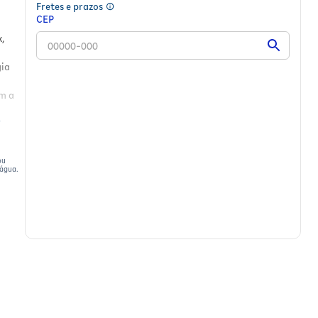
Fretes e prazos
CEP
k,
gia
m a
ia.
ou
 água.
ave