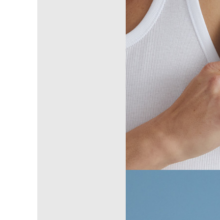
Informações Importantes
Armazenar em local fresco e seco, longe do calor excessivo
Verifique a validade na embalagem antes do uso
Produto dermatologicamente testado