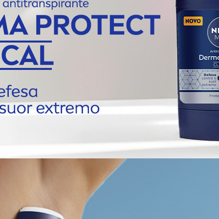
Conteúdo: 58 g
Fabricante: Nivea
 nas axilas limpas e secas. Utilize diariamente para melhor resultado. 
Cuidados e Avisos
Uso externo, aplicar somente nas axilas
Evitar contato com olhos e mucosas
Não aplicar sobre pele irritada ou lesionada
Em caso de alergia ou irritação, suspenda o u
consulte um dermatologista
Mantenha fora do alcance de crianças
Conservar em local fresco, seco e arejado
Informações Importantes
Armazenar em local fresco e seco, longe do ca
excessivo
Verifique a validade na embalagem antes do 
Produto dermatologicamente testado
um dermatologista