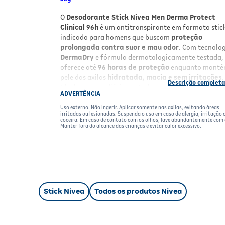
O
Desodorante Stick Nivea Men Derma Protect
Clinical 96h
é um antitranspirante em formato stic
indicado para homens que buscam
proteção
prolongada contra suor e mau odor
. Com tecnolo
DermaDry
e fórmula dermatologicamente testada,
oferece até
96 horas de proteção
enquanto manté
pele das axilas
hidratada, macia e sem irritações
.
Ideal para uso diário em todos os tipos de pele,
ADVERTÊNCIA
proporciona toque seco e conforto durante todo o d
Uso externo. Não ingerir. Aplicar somente nas axilas, evitando áreas
irritadas ou lesionadas. Suspenda o uso em caso de alergia, irritação 
Benefícios
coceira. Em caso de contato com os olhos, lave abundantemente com
Manter fora do alcance das crianças e evitar calor excessivo.
Proteção eficaz por 96 horas
contra suor e
odor
Antitranspirante
que controla a umidade
Fórmula
dermatologicamente testada
e su
para a pele
Textura em
gel sólido
de fácil aplicação
Stick Nivea
Todos os produtos Nivea
Toque seco
que não mancha roupas
Indicado para
todos os tipos de pele
Resultados