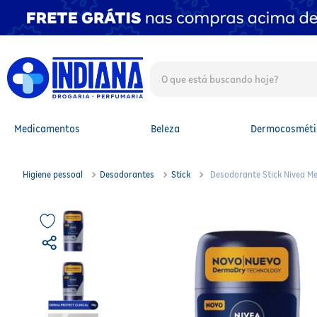
O que está buscando hoje?
TERMOS MAIS BUSCADOS
1
º
fralda
2
º
mounjaro
Medicamentos
Beleza
Dermocosméti
3
º
protetor solar facial
4
º
lenço umedecido
5
º
whey
Higiene pessoal
Desodorantes
Stick
Desodorante Stick Nivea Me
6
º
shampoo
7
º
fralda xg
8
º
protetor solar
9
º
fralda g
10
º
óleo capilar