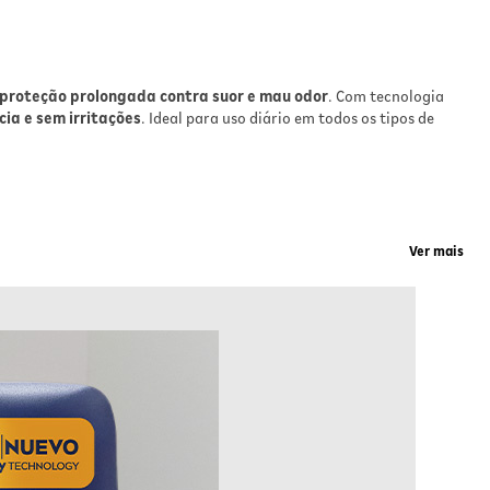
a
proteção prolongada contra suor e mau odor
. Com tecnologia
vel,
ia e sem irritações
. Ideal para uso diário em todos os tipos de
ique
Ver mais
bre
s o
o em dias intensos. A pele das axilas fica hidratada e