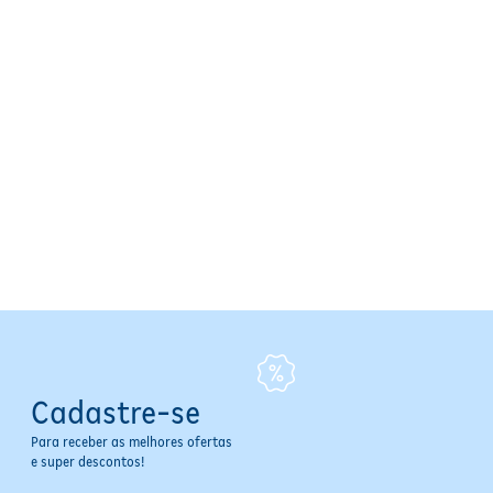
secagem completa antes de se vestir. Use diariamente para manter
a proteção e o frescor. Evite contato com os olhos e não aplique
sobre pele irritada ou lesionada.
Especificações
Tipo:
Aerosol
Proteção:
72 horas
Antitranspirante:
Sim
Indicação de Pele:
Todos os tipos de pele
Gênero:
Unissex
Conteúdo:
200 ml
Fabricante:
BOZZANO
Linha / Coleção:
Invisible
Cuidados e Avisos
Uso externo
Cadastre-se
Manter fora do alcance de crianças
Evitar contato com os olhos; em caso de contato, enxaguar
Para receber as melhores ofertas
com água em abundância
e super descontos!
Não aplicar sobre pele irritada ou lesionada