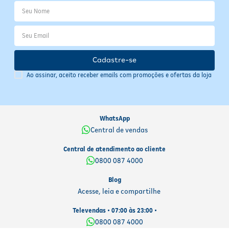
Armazenar em local seco e fresco
Informações Importantes
Conserve o produto em local fresco, seco e arejado, longe da luz
solar direta. Verifique a validade impressa na embalagem antes do
Cadastre-se
uso. Produto dermatologicamente testado e com fórmula vegana,
que respeita a pele e o meio ambiente.
Ao assinar, aceito receber emails com promoções e ofertas da loja
WhatsApp
Central de vendas
Central de atendimento ao cliente
0800 087 4000
Blog
Acesse, leia e compartilhe
Televendas • 07:00 às 23:00 •
0800 087 4000