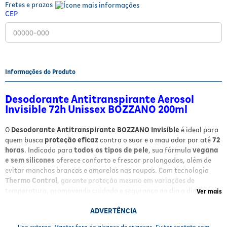
Fretes e prazos
Fitoterápicos e Homeopáticos
CEP
Parar de fumar
Informações do Produto
Desodorante Antitranspirante Aerosol
Invisible 72h Unissex BOZZANO 200ml
O
Desodorante Antitranspirante BOZZANO Invisible
é ideal para
quem busca
proteção eficaz
contra o suor e o mau odor por até
72
horas
. Indicado para
todos os tipos de pele
, sua fórmula
vegana
e sem silicones
oferece conforto e frescor prolongados, além de
evitar manchas brancas e amarelas nas roupas. Com tecnologia
Thermo Control
, garante proteção mesmo em variações de
temperatura, promovendo cuidado e segurança no dia a dia.
Ver mais
Benefícios
ADVERTÊNCIA