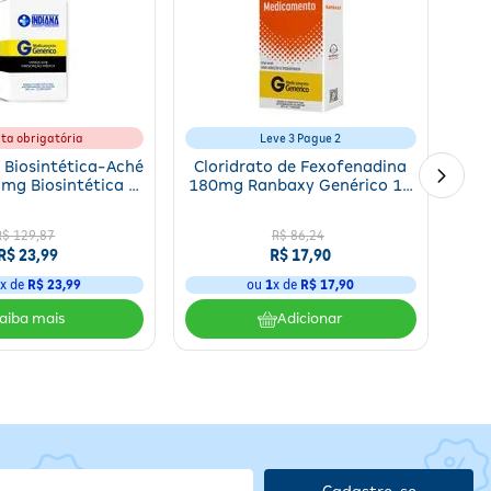
r ou mastigar, podendo ser tomado com ou sem alimentos. É
.
a
ita obrigatória
Leve 3 Pague 2
 Biosintética-Aché
Cloridrato de Fexofenadina
mg Biosintética -
180mg Ranbaxy Genérico 10
0 Comprimidos
Comprimidos
R$
129
,
87
R$
86
,
24
R$
23
,
99
R$
17
,
90
1
x de
R$
23
,
99
ou
1
x de
R$
17
,
90
Adicionar
o
e
Cadastre-se