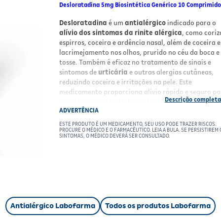
Desloratadina 5mg Biosintética Genérico 10 Comprimid
Desloratadina
é um
antialérgico
indicado para o
alívio dos sintomas da rinite alérgica
, como coriz
espirros, coceira e ardência nasal, além de coceira e
lacrimejamento nos olhos, prurido no céu da boca e
tosse. Também é eficaz no tratamento de sinais e
sintomas de
urticária
e outras alergias cutâneas,
reduzindo coceira e irritações na pele. Este
medicamento proporciona alívio rápido e seguro pa
quem busca controle dos sintomas alérgicos.
ADVERTÊNCIA
Benefícios
ESTE PRODUTO É UM MEDICAMENTO, SEU USO PODE TRAZER RISCOS.
PROCURE O MÉDICO E O FARMACÊUTICO. LEIA A BULA. SE PERSISTIREM 
SINTOMAS, O MÉDICO DEVERÁ SER CONSULTADO.
Alívio dos sintomas nasais e oculares
da rin
alérgica, como coriza e coceira.
Redução da coceira e irritações cutâneas
associadas à urticária.
Uso oral prático
com comprimido revestido,
fácil de ingerir.
Ação rápida
para controle eficaz dos sintom
Antialérgico Labofarma
Todos os produtos Labofarma
alérgicos.
Indicado para adultos e adolescentes
a par