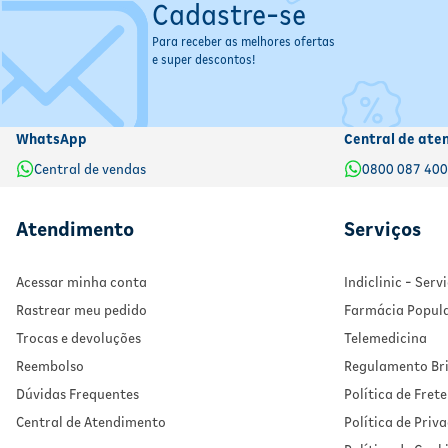
Se eu esquecer de tomar o medicamento, o que fazer?
Cadastre-se
- Lembre assim que possível: Se ainda falta bastante tempo para 
Para receber as melhores ofertas
- Dose próxima: Se já estiver perto do horário da próxima dose, pul
e super descontos!
- Nunca dobre a dose: Não tome duas doses ao mesmo tempo para c
- Dúvidas persistentes: Em caso de dúvida, consulte o farmacêutic
ATENÇÃO:
ESTE PRODUTO É UM MEDICAMENTO, SEU USO PODE TRAZER 
WhatsApp
Central de ate
Central de vendas
0800 087 40
Atendimento
Serviços
Acessar minha conta
Indiclinic - Ser
Rastrear meu pedido
Farmácia Popul
Trocas e devoluções
Telemedicina
Reembolso
Regulamento Bri
Dúvidas Frequentes
Política de Frete
Central de Atendimento
Política de Priv