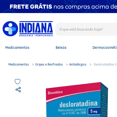
O que está buscando hoje?
TERMOS MAIS BUSCADOS
1
º
fralda
2
º
mounjaro
Medicamentos
Beleza
Dermocosméti
3
º
lenço umedecido
4
º
fralda xg
5
º
protetor solar facial
Medicamentos
Gripes e Resfriados
Antialérgico
Desloratadina 5
6
º
shampoo
7
º
whey
8
º
protetor solar
9
º
óleo capilar
10
º
fralda g