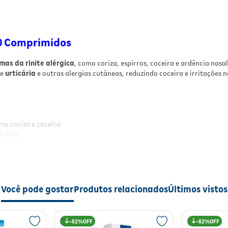
de 12 anos.
Resultados
10 Comprimidos
Com o uso regular, espera-se o
alívio significativo
sintomas da rinite alérgica
e da urticária,
proporcionando maior conforto e qualidade de vida
omas da rinite alérgica
, como coriza, espirros, coceira e ardência nasa
sintomas como espirros, coceira, lacrimejamento e
de
urticária
e outras alergias cutâneas, reduzindo coceira e irritações 
irritações na pele são reduzidos, permitindo o retor
às atividades diárias com menos incômodo.
Modo de Usar
mo coriza e coceira.
O medicamento deve ser administrado por via oral,
icária.
conforme orientação médica. Recomenda-se ingerir
comprimido revestido sem partir ou mastigar, pod
ser tomado com ou sem alimentos. É fundamental
seguir a dose, frequência e duração indicadas pelo
profissional de saúde para garantir a eficácia e
Você pode gostar
Produtos relacionados
Últimos vistos
segurança do tratamento.
a rinite alérgica
e da urticária, proporcionando maior conforto e qual
Especificações
ades diárias com menos incômodo.
82%
82%