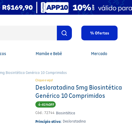
% Ofertas
cos
Mamãe e Bebê
Mercado
mg Biosintética Genérico 10 Comprimidos
Clique e veja!
Desloratadina 5mg Biosintética
Genérico 10 Comprimidos
81%
Cód.
:
72744
Biosintética
Desloratadina
Princípio ativo: