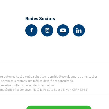
Redes Sociais
para automedicação e não substituem, em hipótese alguma, as orientações
istirem os sintomas, um médico deverá ser consultado.
sujeitos a alterações no decorrer do dia.
rmacêutica Responsável: Natália Peixoto Sousa Silva - CRF 45.965