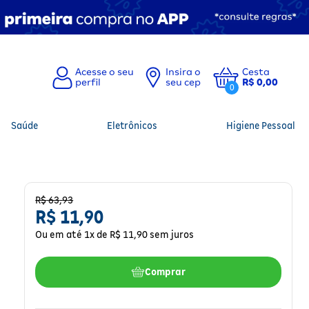
Insira o
Cesta
seu cep
R$ 0,00
0
Saúde
Eletrônicos
Higiene Pessoal
R$
63
,
93
R$
11
,
90
Ou em até
1
x de
R$
11
,
90
sem juros
Comprar