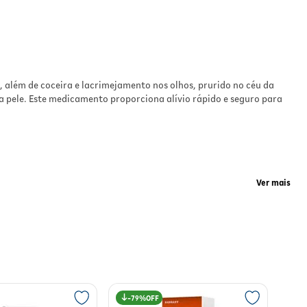
 dos
. Os
l, além de coceira e lacrimejamento nos olhos, prurido no céu da
na pele. Este medicamento proporciona alívio rápido e seguro para
no
Ver mais
 o
endo
idade de vida. Os sintomas como espirros, coceira, lacrimejamento
79%