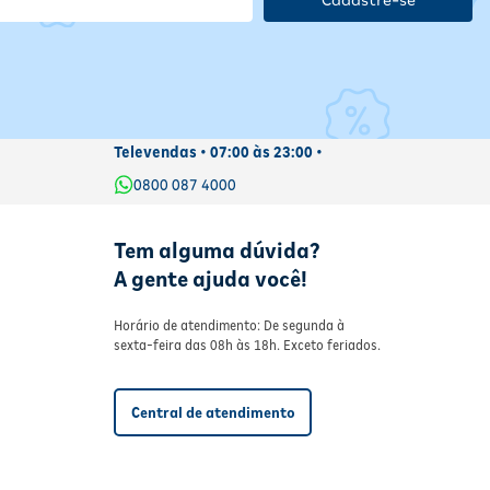
ário
mo
 o
ISTIREM OS SINTOMAS, O MÉDICO DEVERÁ SER CONSULTADO.
Televendas • 07:00 às 23:00 •
0800 087 4000
USO
Tem alguma dúvida?
A gente ajuda você!
Horário de atendimento: De segunda à
sexta-feira das 08h às 18h. Exceto feriados.
Central de atendimento