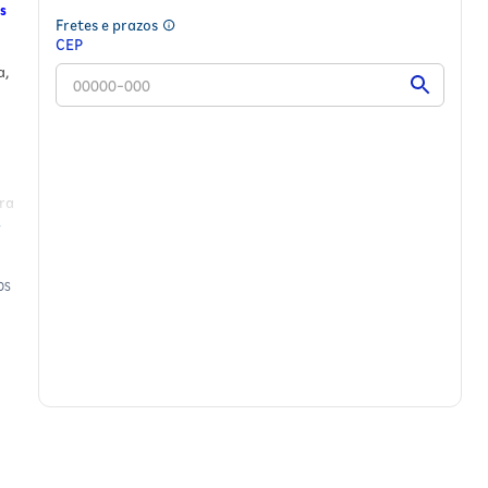
os
Fretes e prazos
CEP
a,
ra
OS
ite
as
tir