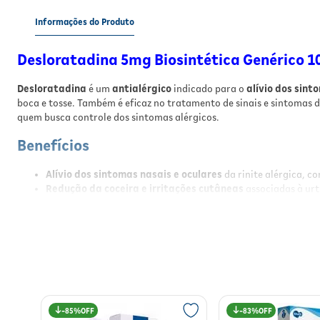
Informações do Produto
Desloratadina 5mg Biosintética Genérico 
Desloratadina
é um
antialérgico
indicado para o
alívio dos sint
boca e tosse. Também é eficaz no tratamento de sinais e sintomas 
quem busca controle dos sintomas alérgicos.
Benefícios
Alívio dos sintomas nasais e oculares
da rinite alérgica, co
Redução da coceira e irritações cutâneas
associadas à urt
Uso oral prático
com comprimido revestido, fácil de ingerir.
Ação rápida
para controle eficaz dos sintomas alérgicos.
Indicado para adultos e adolescentes
a partir de 12 anos.
Resultados
Com o uso regular, espera-se o
alívio significativo dos sintomas d
e irritações na pele são reduzidos, permitindo o retorno às ativid
85%
83%