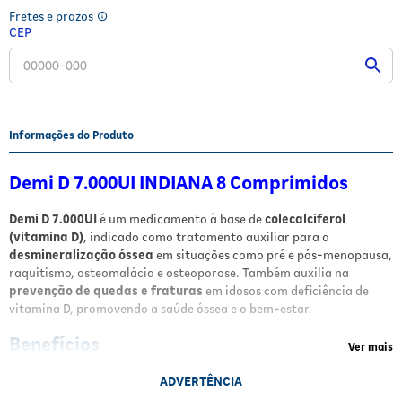
Fretes e prazos
Fitoterápicos e Homeopáticos
CEP
Parar de fumar
Informações do Produto
Demi D 7.000UI INDIANA 8 Comprimidos
Demi D 7.000UI
é um medicamento à base de
colecalciferol
(vitamina D)
, indicado como tratamento auxiliar para a
desmineralização óssea
em situações como pré e pós-menopausa,
raquitismo, osteomalácia e osteoporose. Também auxilia na
prevenção de quedas e fraturas
em idosos com deficiência de
vitamina D, promovendo a saúde óssea e o bem-estar.
Benefícios
Ver mais
Auxílio no tratamento
de desmineralização óssea
ADVERTÊNCIA
Prevenção de quedas e fraturas
em idosos