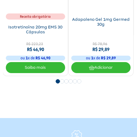
Fabricante:
INDIANA
Apresentação:
8 comprimidos
Modo de Uso:
Uso oral
Receita obrigatória
Adapaleno Gel 1mg Germed
30g
Contraindicações
Isotretinoína 20mg EMS 30
Cápsulas
O medicamento é contraindicado para crianças, pacientes com
hipersensibilidade aos componentes, hipervitaminose D, níveis
R$
223
,
23
R$
78
,
96
R$
46
,
90
R$
29
,
89
elevados de cálcio ou fosfato no sangue e malformações ósseas.
ou
1
x de
R$
46
,
90
ou
1
x de
R$
29
,
89
Se eu esquecer de tomar o medicamento, o que fazer?
Adicionar
Lembre assim que possível:
Se ainda falta bastante tempo
para a próxima dose, tome o medicamento assim que
lembrar.
Dose próxima:
Se já estiver perto do horário da próxima
dose, pule a dose esquecida e retome o horário habitual.
Nunca dobre a dose:
Não tome duas doses ao mesmo tempo
para compensar o esquecimento — isso pode causar efeitos
adversos.
Dúvidas persistentes:
Em caso de dúvida, consulte o
farmacêutico ou médico responsável antes de continuar o
tratamento.