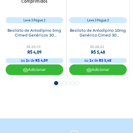
Leve 3 Pague 2
Leve 3 Pague 2
Besilato de Anlodipino 5mg
Besilato de Anlodipino 10mg
Cimed Genéricos 30
Genérico Cimed 30
Comprimidos
Comprimidos
R$
29
,
79
R$
38
,
22
R$
4
,
09
R$
5
,
48
ou
1
x de
R$
4
,
09
ou
1
x de
R$
5
,
48
Adicionar
Adicionar