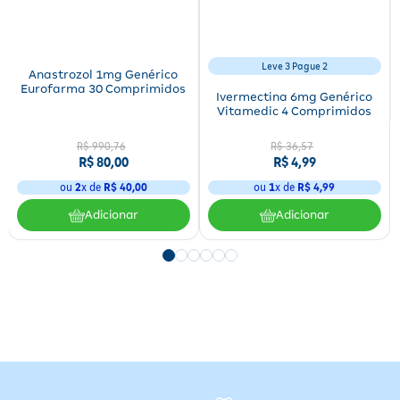
Leve 3 Pague 2
Anastrozol 1mg Genérico
Eurofarma 30 Comprimidos
Ivermectina 6mg Genérico
Vitamedic 4 Comprimidos
R$
990
,
76
R$
36
,
57
R$
80
,
00
R$
4
,
99
ou
2
x de
R$
40
,
00
ou
1
x de
R$
4
,
99
Adicionar
Adicionar