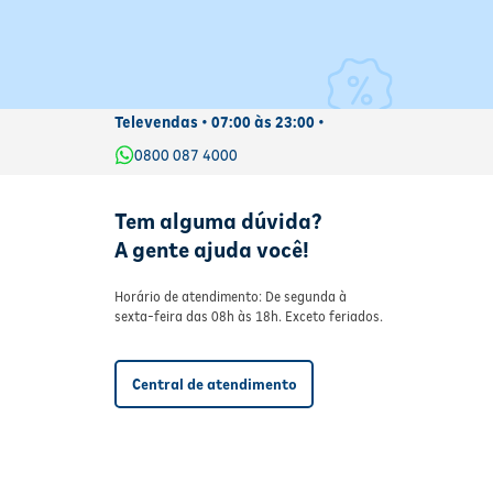
 da
 o
o
Televendas • 07:00 às 23:00 •
to
0800 087 4000
el
Tem alguma dúvida?
A gente ajuda você!
Horário de atendimento: De segunda à
sexta-feira das 08h às 18h. Exceto feriados.
Central de atendimento