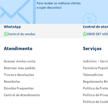
Para receber as melhores ofertas
Choque cardiogênico
e super descontos!
Pressão arterial muito baixa
Se eu esquecer de tomar o medicamento, o que fazer?
WhatsApp
Central de ate
Lembre assim que possível:
Se ainda falta bastante tempo 
Dose próxima:
Se já estiver perto do horário da próxima dos
Central de vendas
0800 087 40
Nunca dobre a dose:
Não tome duas doses ao mesmo tempo p
Dúvidas persistentes:
Em caso de dúvida, consulte o farma
Atendimento
Serviços
Acessar minha conta
Indiclinic - Ser
Rastrear meu pedido
Farmácia Popul
Trocas e devoluções
Telemedicina
Reembolso
Regulamento Bri
Dúvidas Frequentes
Política de Frete
Central de Atendimento
Política de Priv
Política de Cook