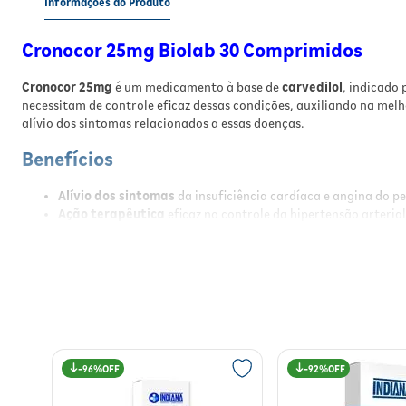
Informações do Produto
Cronocor 25mg Biolab 30 Comprimidos
Cronocor 25mg
é um medicamento à base de
carvedilol
, indicado
necessitam de controle eficaz dessas condições, auxiliando na melh
alívio dos sintomas relacionados a essas doenças.
Benefícios
Alívio dos sintomas
da insuficiência cardíaca e angina do pe
Ação terapêutica
eficaz no controle da hipertensão arterial
Proteção cardiovascular
com efeito prolongado.
Melhora da qualidade de vida
em pacientes com doenças c
Uso oral
prático e de fácil administração.
Resultados
Com o uso regular de
Cronocor 25mg
, espera-se a redução signific
perceber maior disposição e redução dos sintomas como cansaço e 
96%
92%
Modo de Usar