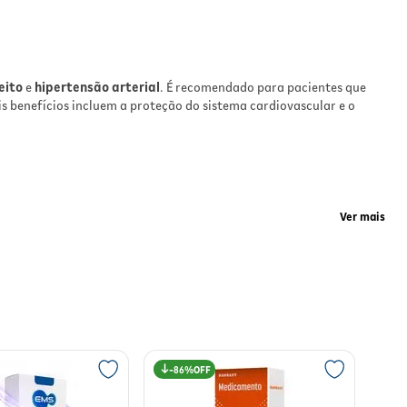
e
eito
e
hipertensão arterial
. É recomendado para pacientes que
is benefícios incluem a proteção do sistema cardiovascular e o
Ver mais
de
l de
te
ra da função cardíaca em casos de insuficiência. O paciente pode
86%