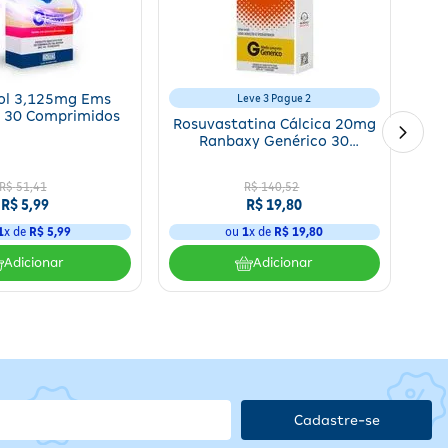
 paciente. É importante seguir as recomendações do profissional
lol 3,125mg Ems
Leve 3 Pague 2
s 30 Comprimidos
Rosuvastatina Cálcica 20mg
Ranbaxy Genérico 30
Comprimidos
R$
51
,
41
R$
140
,
52
R$
5
,
99
R$
19
,
80
1
x de
R$
5
,
99
ou
1
x de
R$
19
,
80
Adicionar
Adicionar
sso
o
Cadastre-se