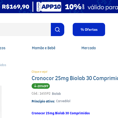
% Ofertas
cos
Mamãe e Bebê
Mercado
idos
Clique e veja!
Cronocor 25mg Biolab 30 Comprimi
20%
Cód.
:
165592
Biolab
Carvedilol
Princípio ativo:
Cronocor 25mg Biolab 30 Comprimidos