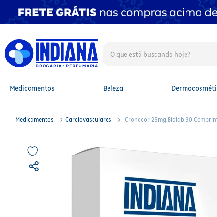
O que está buscando hoje?
TERMOS MAIS BUSCADOS
1
º
fralda
2
º
mounjaro
Medicamentos
Beleza
Dermocosméti
3
º
lenço umedecido
4
º
fralda xg
5
º
protetor solar facial
Medicamentos
Cardiovasculares
Cronocor 25mg Biolab 30 Comprim
6
º
shampoo
7
º
whey
8
º
protetor solar
9
º
óleo capilar
10
º
fralda g