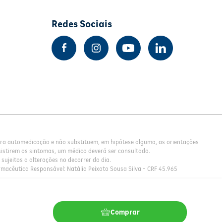
Redes Sociais
para automedicação e não substituem, em hipótese alguma, as orientações
istirem os sintomas, um médico deverá ser consultado.
sujeitos a alterações no decorrer do dia.
rmacêutica Responsável: Natália Peixoto Sousa Silva - CRF 45.965
Comprar