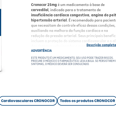
Cronocor 25mg
é um medicamento à base de
carvedilol
, indicado para o tratamento de
insuficiência cardíaca congestiva
,
angina do pei
hipertensão arterial
. É recomendado para pacient
que necessitam de controle eficaz dessas condições,
auxiliando na melhora da função cardíaca e na
redução da pressão arterial. Seus principais benefíc
incluem a proteção do sistema cardiovascular e o al
dos sintomas relacionados a essas doenças.
ADVERTÊNCIA
Benefícios
ESTE PRODUTO É UM MEDICAMENTO, SEU USO PODE TRAZER RISCOS.
PROCURE O MÉDICO E O FARMACÊUTICO. LEIA A BULA. SE PERSISTIREM 
SINTOMAS, O MÉDICO DEVERÁ SER CONSULTADO.
Alívio dos sintomas
da insuficiência cardíaca
angina do peito.
Ação terapêutica
eficaz no controle da
hipertensão arterial.
Proteção cardiovascular
com efeito
prolongado.
Melhora da qualidade de vida
em pacientes
Cardiovasculares CRONOCOR
Todos os produtos CRONOCOR
com doenças cardíacas.
Uso oral
prático e de fácil administração.
Resultados