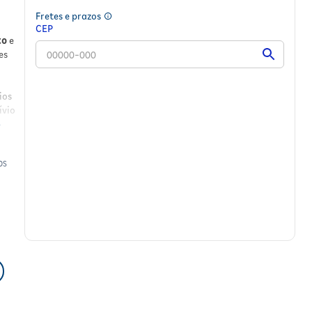
Fretes e prazos
CEP
to
e
es
ios
ívio
OS
 e