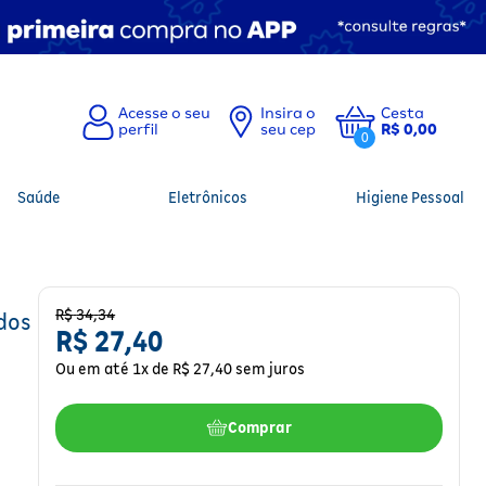
Insira o
Cesta
seu cep
R$ 0,00
0
Saúde
Eletrônicos
Higiene Pessoal
R$
34
,
34
dos
R$
27
,
40
Ou em até
1
x de
R$
27
,
40
sem juros
Comprar