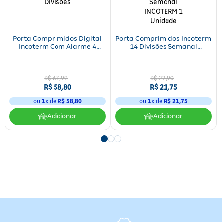
Porta Comprimidos Digital
Porta Comprimidos Incoterm
Incoterm Com Alarme 4
14 Divisões Semanal
Divisões
INCOTERM 1 Unidade
R$
67
,
99
R$
22
,
90
R$
58
,
80
R$
21
,
75
ou
1
x de
R$
58
,
80
ou
1
x de
R$
21
,
75
Adicionar
Adicionar