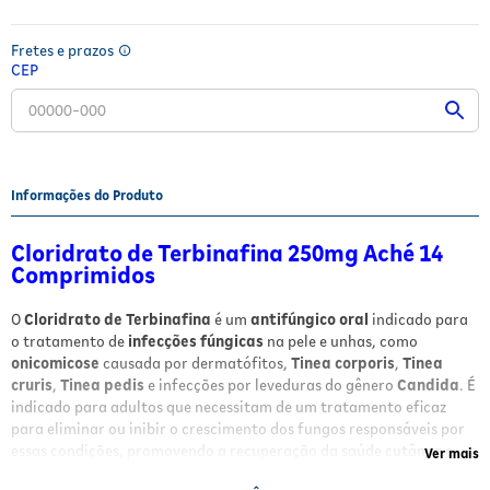
Fitoterápicos e Homeopáticos
Fretes e prazos
Parar de fumar
CEP
Informações do Produto
Cloridrato de Terbinafina 250mg Aché 14
Comprimidos
O
Cloridrato de Terbinafina
é um
antifúngico oral
indicado para
o tratamento de
infecções fúngicas
na pele e unhas, como
onicomicose
causada por dermatófitos,
Tinea corporis
,
Tinea
cruris
,
Tinea pedis
e infecções por leveduras do gênero
Candida
. É
indicado para adultos que necessitam de um tratamento eficaz
para eliminar ou inibir o crescimento dos fungos responsáveis por
essas condições, promovendo a recuperação da saúde cutânea e
Ver mais
ungueal.