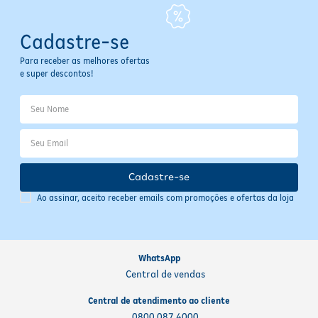
para a próxima dose, tome o medicamento assim que
lembrar.
Dose próxima:
Se já estiver perto do horário da próxima
Cadastre-se
dose, pule a dose esquecida e retome o horário habitual.
Nunca dobre a dose:
Não tome duas doses ao mesmo tempo
Para receber as melhores ofertas
para compensar o esquecimento — isso pode causar efeitos
e super descontos!
adversos.
Dúvidas persistentes:
Em caso de dúvida, consulte o
farmacêutico ou médico responsável antes de continuar o
tratamento.
Cadastre-se
Ao assinar, aceito receber emails com promoções e ofertas da loja
WhatsApp
Central de vendas
Central de atendimento ao cliente
0800 087 4000