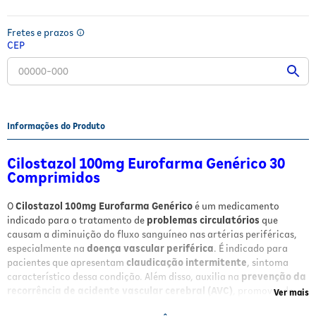
Fitoterápicos e Homeopáticos
Fretes e prazos
Parar de fumar
CEP
Informações do Produto
Cilostazol 100mg Eurofarma Genérico 30
Comprimidos
O
Cilostazol 100mg Eurofarma Genérico
é um medicamento
indicado para o tratamento de
problemas circulatórios
que
causam a diminuição do fluxo sanguíneo nas artérias periféricas,
especialmente na
doença vascular periférica
. É indicado para
pacientes que apresentam
claudicação intermitente
, sintoma
característico dessa condição. Além disso, auxilia na
prevenção da
recorrência de acidente vascular cerebral (AVC)
, promovendo
Ver mais
melhor circulação e qualidade de vida.